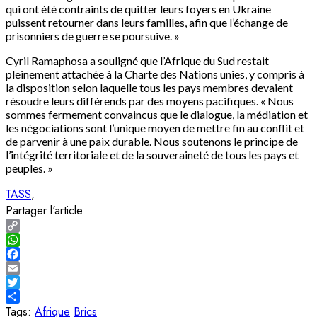
qui ont été contraints de quitter leurs foyers en Ukraine
puissent retourner dans leurs familles, afin que l’échange de
prisonniers de guerre se poursuive. »
Cyril Ramaphosa a souligné que l’Afrique du Sud restait
pleinement attachée à la Charte des Nations unies, y compris à
la disposition selon laquelle tous les pays membres devaient
résoudre leurs différends par des moyens pacifiques. « Nous
sommes fermement convaincus que le dialogue, la médiation et
les négociations sont l’unique moyen de mettre fin au conflit et
de parvenir à une paix durable. Nous soutenons le principe de
l’intégrité territoriale et de la souveraineté de tous les pays et
peuples. »
TASS
Partager l'article
Copy
Link
WhatsApp
Facebook
Email
Twitter
Share
Tags:
Afrique
Brics