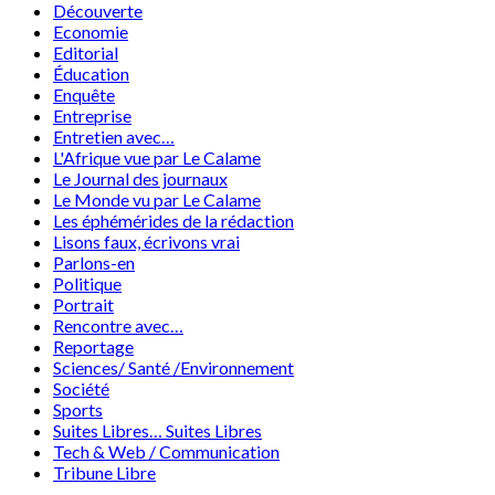
Découverte
Economie
Editorial
Éducation
Enquête
Entreprise
Entretien avec…
L'Afrique vue par Le Calame
Le Journal des journaux
Le Monde vu par Le Calame
Les éphémérides de la rédaction
Lisons faux, écrivons vrai
Parlons-en
Politique
Portrait
Rencontre avec…
Reportage
Sciences/ Santé /Environnement
Société
Sports
Suites Libres… Suites Libres
Tech & Web / Communication
Tribune Libre