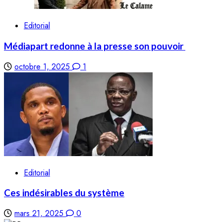
Editorial
Médiapart redonne à la presse son pouvoir
octobre 1, 2025
1
Editorial
Ces indésirables du système
mars 21, 2025
0