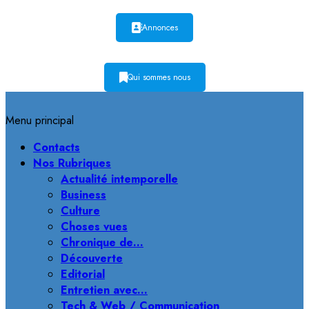
Annonces
Qui sommes nous
Menu principal
Contacts
Nos Rubriques
Actualité intemporelle
Business
Culture
Choses vues
Chronique de…
Découverte
Editorial
Entretien avec…
Tech & Web / Communication