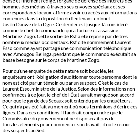
dense et finement rédigé, l’organe de défense des intérêts des
hommes des médias, à travers ses envoyés spéciaux et ses
correspondants locaux, affirme avoir eu accès aux informations
contenues dans la déposition du lieutenant-colonel
Justin Danwe de la Dgre. Ce dernier est jusque-là considéré
comme le chef du commando qui a torturé et assassiné
Martinez Zogo. Cette sortie de Rsf a été reprise par de très
nombreux médias occidentaux. Rsf cite nommément Laurent
Esso comme ayant partagé une communication téléphonique
avec Amougou Belinga, pendant que le commando exécutait sa
basse besogne sur le corps de Martinez Zogo.
Pour qu’une enquête de cette nature soit bouclée, les
enquêteurs ont l’obligation d’auditionner toute personne dont le
nom est cité par un témoin ou par un suspect. C’est le cas de
Laurent Esso, ministre de la Justice. Selon des informations non
confirmées à ce jour, le chef de l’État aurait marqué son accord
pour que le garde des Sceaux soit entendu par les enquêteurs.
Ce qui n’a pas été fait au moment où nous terminions d’écrire ces
lignes. Dans ces conditions, il faudrait comprendre que le
Commissaire du gouvernement ne disposerait pas de
tous les éléments pour commencer son travail ; d’où le retour
des suspects au Sed.