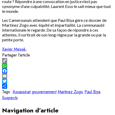
route ? Répondre à une convocation en justice n’est pas
synonyme d’une culpabilité. Laurent Esso le sait mieux que tout
le monde.
Les Camerounais attendent que Paul Biya gère ce dossier de
Martinez Zogo avec équité et impartialité. La communauté
internationale le regarde. De sa façon de répondre à ces
attentes, il sortirait de son long règne par la grande ou par la
petite porte.
Xavier Messè
Partager l'article
Copy
Link
WhatsApp
Facebook
Email
Twitter
Share
Tags:
Assassinat
gouvernement
Martinez Zogo
Paul Biya
Suspects
Navigation d’article