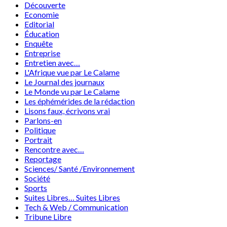
Découverte
Economie
Editorial
Éducation
Enquête
Entreprise
Entretien avec…
L'Afrique vue par Le Calame
Le Journal des journaux
Le Monde vu par Le Calame
Les éphémérides de la rédaction
Lisons faux, écrivons vrai
Parlons-en
Politique
Portrait
Rencontre avec…
Reportage
Sciences/ Santé /Environnement
Société
Sports
Suites Libres… Suites Libres
Tech & Web / Communication
Tribune Libre