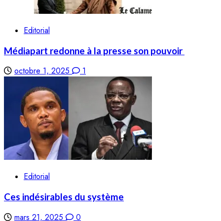
Editorial
Médiapart redonne à la presse son pouvoir
octobre 1, 2025
1
Editorial
Ces indésirables du système
mars 21, 2025
0