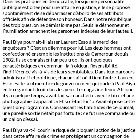
Dans les pratiques en démocratie, lorsqu’une personnalité
publique est citée pour une affaire en justice, elle se propose
spontanément de se débarrasser d’abord de ses attributs
officiels afin de défendre son honneur. Dans notre république
des tropiques, on ne démissionne pas. Seuls le déshonneur et
l’humiliation arrachent les personnes indexées de leur fauteuil.
Paul Biya pourrait-il laisser Laurent Esso à la merci des
enquêteurs ? C’est un dilemme pour lui. Les deux hommes ont
confectionné ensemble les institutions du Cameroun depuis
1982. Ils se connaissent un peu trop. Ils ont quelques
caractéristiques en commun : la froideur, l’insensibilité,
l’indifférence vis-à-vis de leurs semblables. Dans leur parcours
administratif et politique, chacun sait où il tient l’autre. Laurent
Esso est le seul membre du gouvernement qui parle à Paul Biya
en le regardant droit dans les yeux. Le magazine Jeune Afrique,
il y a quelque temps, avait fait sa manchette avec le titre et une
photographie d’apparat : « Et si c’était lui ? » Avait-il posé cette
question-programme. Connaissant les habitudes de ce journal,
une pareille sortie n’était pas fortuite : ce fut une commande ou
un ballon d’essai.
Paul Biya va-t-il courir le risque de bloquer l’action de la justice
dans cette affaire de crime en protégeant un compagnon de