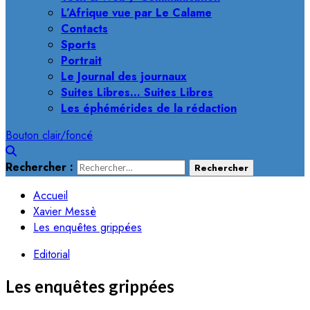
L’Afrique vue par Le Calame
Contacts
Sports
Portrait
Le Journal des journaux
Suites Libres… Suites Libres
Les éphémérides de la rédaction
Bouton clair/foncé
Rechercher :
Accueil
Xavier Messè
Les enquêtes grippées
Editorial
Les enquêtes grippées