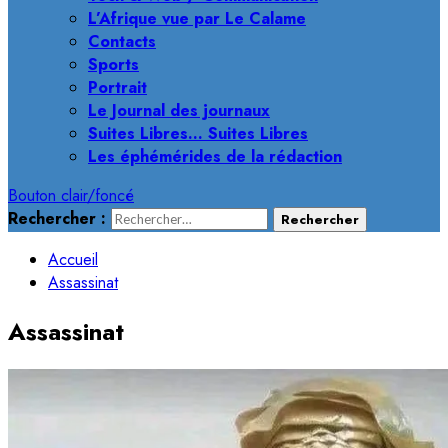
L’Afrique vue par Le Calame
Contacts
Sports
Portrait
Le Journal des journaux
Suites Libres… Suites Libres
Les éphémérides de la rédaction
Bouton clair/foncé
Rechercher :
Accueil
Assassinat
Assassinat