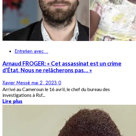
Entretien avec...
Arnaud FROGER: « Cet assassinat est un crime
d’État. Nous ne relâcherons pas… »
Xavier Messè
mai 2, 2023
0
Arrivé au Cameroun le 16 avril, le chef du bureau des
investigations à Rsf...
Lire plus