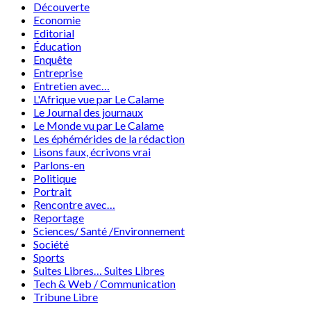
Découverte
Economie
Editorial
Éducation
Enquête
Entreprise
Entretien avec…
L'Afrique vue par Le Calame
Le Journal des journaux
Le Monde vu par Le Calame
Les éphémérides de la rédaction
Lisons faux, écrivons vrai
Parlons-en
Politique
Portrait
Rencontre avec…
Reportage
Sciences/ Santé /Environnement
Société
Sports
Suites Libres… Suites Libres
Tech & Web / Communication
Tribune Libre