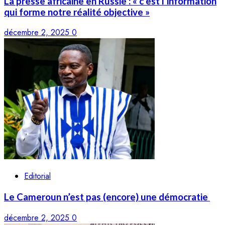
La presse africaine en Russie : « c’est l’information
qui forme notre réalité objective »
décembre 2, 2025
0
Editorial
Le Cameroun n’est pas (encore) une démocratie
décembre 2, 2025
0