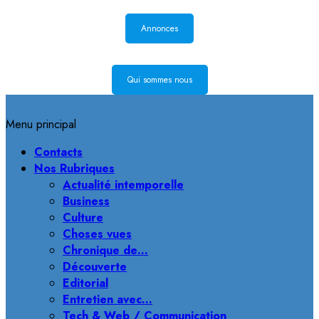
Annonces
Qui sommes nous
Menu principal
Contacts
Nos Rubriques
Actualité intemporelle
Business
Culture
Choses vues
Chronique de…
Découverte
Editorial
Entretien avec…
Tech & Web / Communication