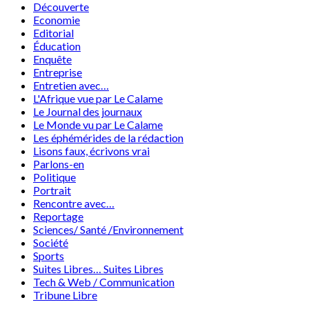
Découverte
Economie
Editorial
Éducation
Enquête
Entreprise
Entretien avec…
L'Afrique vue par Le Calame
Le Journal des journaux
Le Monde vu par Le Calame
Les éphémérides de la rédaction
Lisons faux, écrivons vrai
Parlons-en
Politique
Portrait
Rencontre avec…
Reportage
Sciences/ Santé /Environnement
Société
Sports
Suites Libres… Suites Libres
Tech & Web / Communication
Tribune Libre