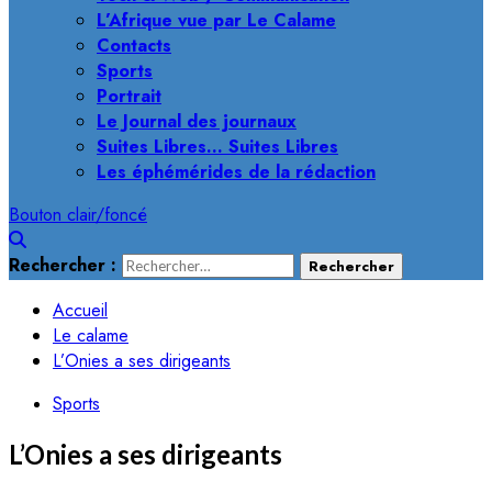
L’Afrique vue par Le Calame
Contacts
Sports
Portrait
Le Journal des journaux
Suites Libres… Suites Libres
Les éphémérides de la rédaction
Bouton clair/foncé
Rechercher :
Accueil
Le calame
L’Onies a ses dirigeants
Sports
L’Onies a ses dirigeants