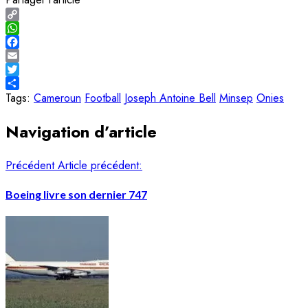
Copy
Link
WhatsApp
Facebook
Email
Twitter
Share
Tags:
Cameroun
Football
Joseph Antoine Bell
Minsep
Onies
Navigation d’article
Précédent
Article précédent:
Boeing livre son dernier 747