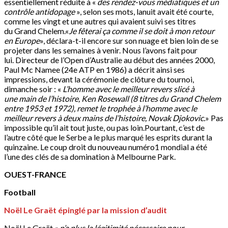
essentiellement réduite à «
des rendez-vous médiatiques et un
contrôle antidopage
», selon ses mots, lanuit avait été courte,
comme les vingt et une autres qui avaient suivi ses titres
du Grand Chelem.«
Je
fêterai
ça comme il se doit à mon retour
en Europe
», déclara-t-il encore sur son nuage et bien loin de se
projeter dans les semaines à venir. Nous l’avons fait pour
lui. Directeur de l’Open d’Australie au début des années 2000,
Paul Mc Namee (24e ATP en 1986) a décrit ainsi ses
impressions, devant la cérémonie de clôture du tournoi,
dimanche soir : «
L’homme avec le meilleur revers slicé à
une
main de l’histoire, Ken
Rosewall
(8 titres du Grand Chelem
entre 1953 et 1972), remet le trophée à l’homme avec le
meilleur revers à deux mains de l’histoire, Novak Djokovic.
» Pas
impossible qu’il ait tout juste, ou pas loin.Pourtant, c’est de
l’autre côté que le Serbe a le plus marqué les esprits durant la
quinzaine. Le coup droit du nouveau numéro1 mondial a été
l’une des clés de sa domination à Melbourne Park.
OUEST-FRANCE
Football
Noël Le
Graët
épinglé par la mission d’audit
Noël Le Graët «
n’a plus la légitimité nécessaire pour