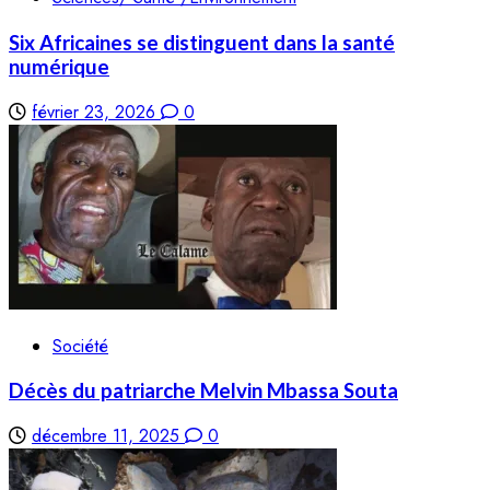
Six Africaines se distinguent dans la santé
numérique
février 23, 2026
0
Société
Décès du patriarche Melvin Mbassa Souta
décembre 11, 2025
0