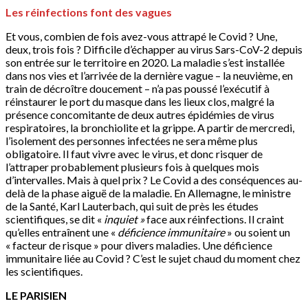
Les réinfections font des vagues
Et vous, combien de fois avez-vous attrapé le Covid ? Une,
deux, trois fois ? Difficile d’échapper au virus Sars-CoV-2 depuis
son entrée sur le territoire en 2020. La maladie s’est installée
dans nos vies et l’arrivée de la dernière vague – la neuvième, en
train de décroître doucement – n’a pas poussé l’exécutif à
réinstaurer le port du masque dans les lieux clos, malgré la
présence concomitante de deux autres épidémies de virus
respiratoires, la bronchiolite et la grippe. A partir de mercredi,
l’isolement des personnes infectées ne sera même plus
obligatoire. Il faut vivre avec le virus, et donc risquer de
l’attraper probablement plusieurs fois à quelques mois
d’intervalles. Mais à quel prix ? Le Covid a des conséquences au-
delà de la phase aiguë de la maladie. En Allemagne, le ministre
de la Santé, Karl Lauterbach, qui suit de près les études
scientifiques, se dit «
inquiet »
face aux réinfections. Il craint
qu’elles entraînent une «
déficience immunitaire
» ou soient un
« facteur de risque » pour divers maladies. Une déficience
immunitaire liée au Covid ? C’est le sujet chaud du moment chez
les scientifiques.
LE PARISIEN