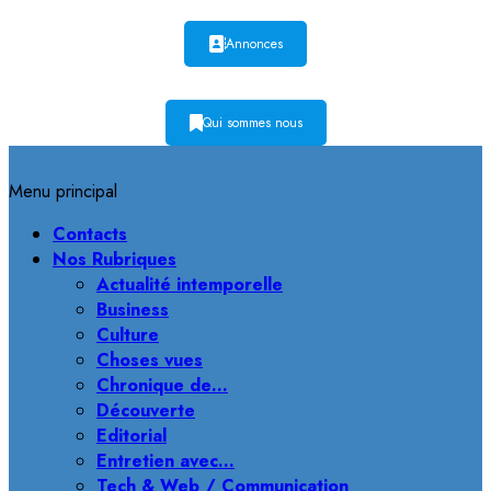
Annonces
Qui sommes nous
Menu principal
Contacts
Nos Rubriques
Actualité intemporelle
Business
Culture
Choses vues
Chronique de…
Découverte
Editorial
Entretien avec…
Tech & Web / Communication