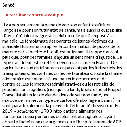
Santé
Un terrifiant contre-exemple
Il y a non seulement la peine de voir son enfant souffrir et
l’angoisse pour son futur état de santé, mais aussi la culpabilité
d’avoir été, bien malgré soi, celui ou celle qui l’a exposé à la
maladie. Le témoignage des parents de jeunes victimes du
scandale Buitoni, un an après la contamination de pizzas de la
marque par la bactérie E. coli, est poignant. Il frappe d’autant
plus que, pour ces familles, s’ajoute un sentiment d’injustice. Ce
type d’accident est, en effet, devenu rarissime en France. Des
agriculteurs aux distributeurs en passant par les industriels, les
transporteurs, les cantines ou les restaurateurs, toute la chaîne
alimentaire est soumise à une batterie de normes et de
contrôles. Les fermeturesadministratives ou les retraits de
produits sont réguliers (rien que ce lundi, le site officiel Rappel
Conso listait un lot de viande, deux de saumon fumé, une
marque de raisinet un type de carton d’emballage à bannir). Ils
sont, paradoxalement, la preuve de l’efficacité du système. En
2019, «
seulement
»1 783 intoxications alimentaires
concernant deux personnes ou plus ont été signalées, ayant
abouti à l’admission aux urgences ou à l’hospitalisation de 609
personnes, et à 12 décès — les chiffres ont même plongé