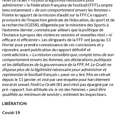
administrer
» la Fédération française de football (FFF),compte
tenu notamment «
de son comportement envers les femmes
».
Pointe le rapport de la mission d’audit sur la FFF.Ce rapport
provisoire de l’Inspection générale de l’éducation, du sport et de
la recherche (IGESR), diligentée par le ministère des Sports à
l’automne dernier, constate par ailleurs que la politique de
l’instance à propos des violences sexistes et sexuelles n’est «
ni
efficace ni efficiente
». Les dirigeants de la FFF ont jusqu’au 13
février pour prendre connaissance de ces conclusions et y
répondre, avant publication du rapport définitif et
contradictoire. «
La mission considè
re que, compte tenu de son
com
portement envers les femmes, ses déclarations publiques
et les défaillances de la gouvernance de la FFF, M. Le
Graët
ne
dispose plus de la légitimité nécessaire pour administrer et
représenter le football français
», peut-on y lire. Mis en retrait
depuis le 11 janvier, et visé par une enquête pour harcèlement
moral et sexuel, Noël Le Graët (81 ans) n’est pas épargné par ce
pré- rapport. Son attitude vis-à-vis des femmes «
peut être
qualifiée au minimum de sexiste
», estiment les inspecteurs.
LIBÉRATION
Covid-19