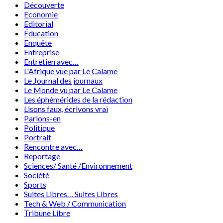
Découverte
Economie
Editorial
Éducation
Enquête
Entreprise
Entretien avec…
L'Afrique vue par Le Calame
Le Journal des journaux
Le Monde vu par Le Calame
Les éphémérides de la rédaction
Lisons faux, écrivons vrai
Parlons-en
Politique
Portrait
Rencontre avec…
Reportage
Sciences/ Santé /Environnement
Société
Sports
Suites Libres… Suites Libres
Tech & Web / Communication
Tribune Libre