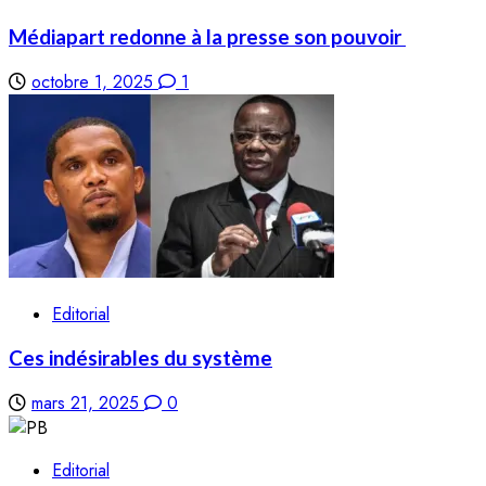
Médiapart redonne à la presse son pouvoir
octobre 1, 2025
1
Editorial
Ces indésirables du système
mars 21, 2025
0
Editorial