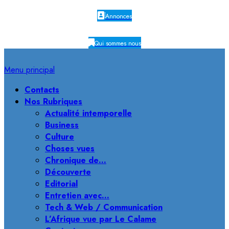
Annonces
Qui sommes nous
Menu principal
Contacts
Nos Rubriques
Actualité intemporelle
Business
Culture
Choses vues
Chronique de…
Découverte
Editorial
Entretien avec…
Tech & Web / Communication
L’Afrique vue par Le Calame