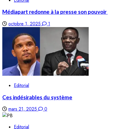
Editorial
Médiapart redonne à la presse son pouvoir
octobre 1, 2025
1
Editorial
Ces indésirables du système
mars 21, 2025
0
Editorial