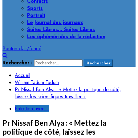
Contacts
Sports
Portrait
Le Journal des journaux
Suites Libres… Suites Libres
Les éphémérides de la rédaction
Bouton clair/foncé
Rechercher :
Accueil
William Tadum Tadum
Pr Nissaf Ben Alya : « Mettez la politique de côté,
laissez les scientifiques travailler »
Entretien avec...
Pr Nissaf Ben Alya : « Mettez la
politique de côté, laissez les