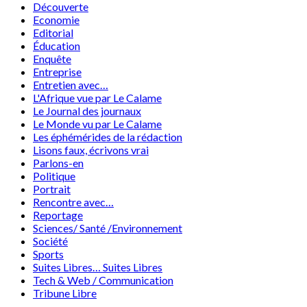
Découverte
Economie
Editorial
Éducation
Enquête
Entreprise
Entretien avec…
L'Afrique vue par Le Calame
Le Journal des journaux
Le Monde vu par Le Calame
Les éphémérides de la rédaction
Lisons faux, écrivons vrai
Parlons-en
Politique
Portrait
Rencontre avec…
Reportage
Sciences/ Santé /Environnement
Société
Sports
Suites Libres… Suites Libres
Tech & Web / Communication
Tribune Libre