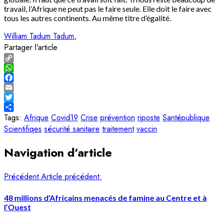
travail, l’Afrique ne peut pas le faire seule. Elle doit le faire avec
tous les autres continents. Au même titre d’égalité.
William Tadum Tadum
Partager l'article
Copy
Link
WhatsApp
Facebook
Email
Twitter
Share
Tags:
Afrique
Covid19
Crise
prévention
riposte
Santépublique
Scientifiqes
sécurité sanitaire
traitement
vaccin
Navigation d’article
Précédent
Article précédent:
48 millions d’Africains menacés de famine au Centre et à
l’Ouest