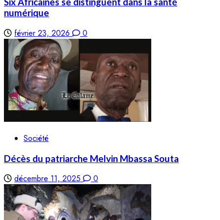
Six Africaines se distinguent dans la santé
numérique
février 23, 2026
0
Société
Décès du patriarche Melvin Mbassa Souta
décembre 11, 2025
0