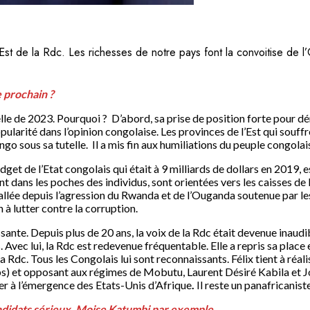
Est de la Rdc. Les richesses de notre pays font la convoitise de l’
 prochain ?
ielle de 2023. Pourquoi ? D’abord, sa prise de position forte pour
larité dans l’opinion congolaise. Les provinces de l’Est qui souffren
go sous sa tutelle. Il a mis fin aux humiliations du peuple congolai
get de l’Etat congolais qui était à 9 milliards de dollars en 2019, e
nt dans les poches des individus, sont orientées vers les caisses de 
tallée depuis l’agression du Rwanda et de l’Ouganda soutenue par l
 à lutter contre la corruption.
ssante. Depuis plus de 20 ans, la voix de la Rdc était devenue inaudib
s. Avec lui, la Rdc est redevenue fréquentable. Elle a repris sa plac
 Rdc. Tous les Congolais lui sont reconnaissants. Félix tient à réali
dps) et opposant aux régimes de Mobutu, Laurent Désiré Kabila et 
er à l’émergence des Etats-Unis d’Afrique
.
Il reste un panafricanist
andidats sérieux, Moise Katumbi par exemple
.