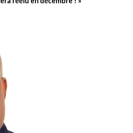
era réélu en décembre ! »