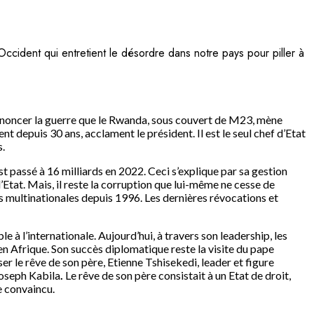
Occident qui entretient le désordre dans notre pays pour piller à
 dénoncer la guerre que le Rwanda, sous couvert de M23, mène
t depuis 30 ans, acclament le président. Il est le seul chef d’Etat
s.
st passé à 16 milliards en 2022. Ceci s’explique par sa gestion
l’Etat. Mais, il reste la corruption que lui-même ne cesse de
es multinationales depuis 1996. Les dernières révocations et
le à l’internationale. Aujourd’hui, à travers son leadership, les
e en Afrique. Son succès diplomatique reste la visite du pape
ser le rêve de son père, Etienne Tshisekedi, leader et figure
Joseph Kabila
.
Le rêve de son père consistait à un Etat de droit,
e convaincu.