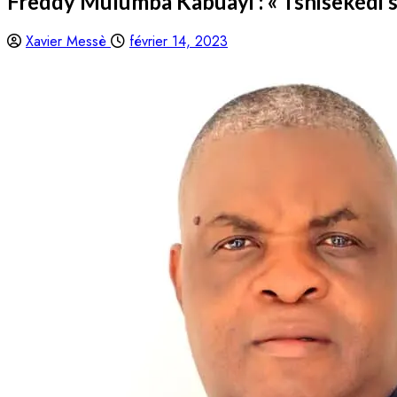
Freddy Mulumba Kabuayi : « Tshisekédi s
Xavier Messè
février 14, 2023