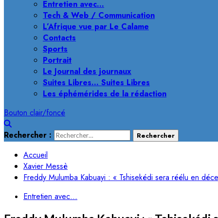
Entretien avec…
Tech & Web / Communication
L’Afrique vue par Le Calame
Contacts
Sports
Portrait
Le Journal des journaux
Suites Libres… Suites Libres
Les éphémérides de la rédaction
Bouton clair/foncé
Rechercher :
Accueil
Xavier Messè
Freddy Mulumba Kabuayi : « Tshisekédi sera réélu en déc
Entretien avec...