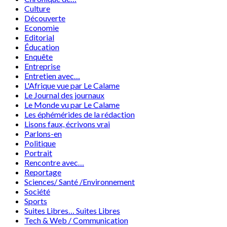
Culture
Découverte
Economie
Editorial
Éducation
Enquête
Entreprise
Entretien avec…
L'Afrique vue par Le Calame
Le Journal des journaux
Le Monde vu par Le Calame
Les éphémérides de la rédaction
Lisons faux, écrivons vrai
Parlons-en
Politique
Portrait
Rencontre avec…
Reportage
Sciences/ Santé /Environnement
Société
Sports
Suites Libres… Suites Libres
Tech & Web / Communication