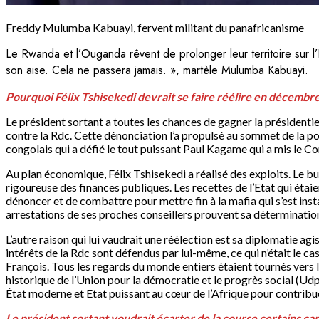
Freddy Mulumba Kabuayi, fervent militant du panafricanisme
Le Rwanda et l’Ouganda rêvent de prolonger leur territoire sur l’
son aise. Cela ne passera jamais. », martèle Mulumba Kabuayi.
Pourquoi Félix Tshisekedi devrait se faire réélire en décembre
Le président sortant a toutes les chances de gagner la président
contre la Rdc. Cette dénonciation l’a propulsé au sommet de la popu
congolais qui a défié le tout puissant Paul Kagame qui a mis le Con
Au plan économique, Félix Tshisekedi a réalisé des exploits. Le bud
rigoureuse des finances publiques. Les recettes de l’Etat qui étaie
dénoncer et de combattre pour mettre fin à la mafia qui s’est ins
arrestations de ses proches conseillers prouvent sa détermination
L’autre raison qui lui vaudrait une réélection est sa diplomatie agi
intérêts de la Rdc sont défendus par lui-même, ce qui n’était le ca
François. Tous les regards du monde entiers étaient tournés vers la
historique de l’Union pour la démocratie et le progrès social (U
État moderne et Etat puissant au cœur de l’Afrique pour contribu
Le président sortant voudrait écarter de la course certains c