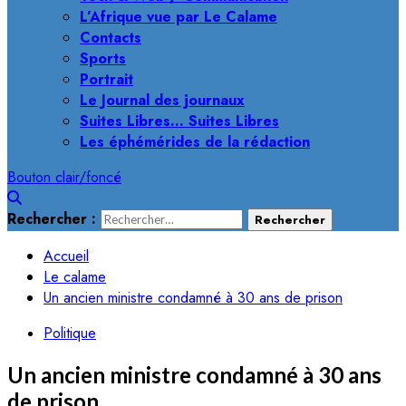
L’Afrique vue par Le Calame
Contacts
Sports
Portrait
Le Journal des journaux
Suites Libres… Suites Libres
Les éphémérides de la rédaction
Bouton clair/foncé
Rechercher :
Accueil
Le calame
Un ancien ministre condamné à 30 ans de prison
Politique
Un ancien ministre condamné à 30 ans
de prison