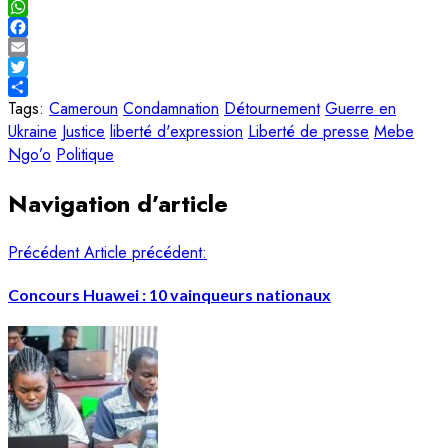
Copy
Link
WhatsApp
Facebook
Email
Twitter
Share
Tags:
Cameroun
Condamnation
Détournement
Guerre en
Ukraine
Justice
liberté d'expression
Liberté de presse
Mebe
Ngo’o
Politique
Navigation d’article
Précédent
Article précédent:
Concours Huawei : 10 vainqueurs nationaux