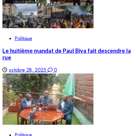
Politique
Le huitième mandat de Paul Biya fait descendre la
rue
octobre 28, 2025
0
Politique