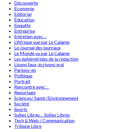
Découverte
Economie
Editorial
Éducation
Enquête
Entreprise
Entretien avec…
L'Afrique vue par Le Calame
Le Journal des journaux
Le Monde vu par Le Calame
Les éphémérides de la rédaction
Lisons faux, écrivons vrai
Parlons-en
Politique
Portrait
Rencontre avec…
Reportage
Sciences/ Santé /Environnement
Société
Sports
Suites Libres… Suites Libres
Tech & Web / Communication
Tribune Libre