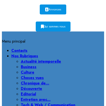
Annonces
Qui sommes nous
Menu principal
Contacts
Nos Rubriques
Actualité intemporelle
Business
Culture
Choses vues
Chronique de…
Découverte
Editorial
Entretien avec…
Tech & Web / Communication