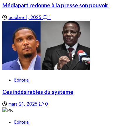
Médiapart redonne à la presse son pouvoir
octobre 1, 2025
1
Editorial
Ces indésirables du système
mars 21, 2025
0
Editorial