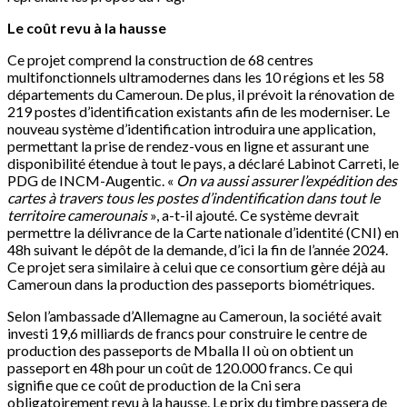
Le coût revu à la hausse
Ce projet comprend la construction de 68 centres
multifonctionnels ultramodernes dans les 10 régions et les 58
départements du Cameroun. De plus, il prévoit la rénovation de
219 postes d’identification existants afin de les moderniser. Le
nouveau système d’identification introduira une application,
permettant la prise de rendez-vous en ligne et assurant une
disponibilité étendue à tout le pays, a déclaré Labinot Carreti, le
PDG de INCM-Augentic. «
On va aussi assurer l’expédition des
cartes à travers tous les postes d’indentification dans tout le
territoire camerounais
», a-t-il ajouté. Ce système devrait
permettre la délivrance de la Carte nationale d’identité (CNI) en
48h suivant le dépôt de la demande, d’ici la fin de l’année 2024.
Ce projet sera similaire à celui que ce consortium gère déjà au
Cameroun dans la production des passeports biométriques.
Selon l’ambassade d’Allemagne au Cameroun, la société avait
investi 19,6 milliards de francs pour construire le centre de
production des passeports de Mballa II où on obtient un
passeport en 48h pour un coût de 120.000 francs. Ce qui
signifie que ce coût de production de la Cni sera
obligatoirement revu à la hausse. Le prix du timbre passera de