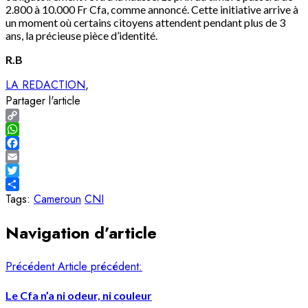
2.800 à 10.000 Fr Cfa, comme annoncé. Cette initiative arrive à
un moment où certains citoyens attendent pendant plus de 3
ans, la précieuse pièce d’identité.
R.B
LA REDACTION
Partager l'article
Copy
Link
WhatsApp
Facebook
Email
Twitter
Share
Tags:
Cameroun
CNI
Navigation d’article
Précédent
Article précédent:
Le Cfa n’a ni odeur, ni couleur