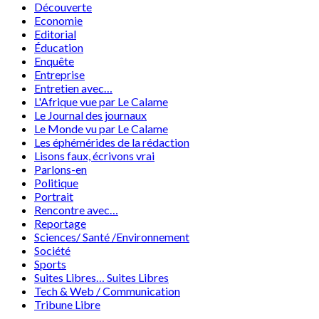
Découverte
Economie
Editorial
Éducation
Enquête
Entreprise
Entretien avec…
L'Afrique vue par Le Calame
Le Journal des journaux
Le Monde vu par Le Calame
Les éphémérides de la rédaction
Lisons faux, écrivons vrai
Parlons-en
Politique
Portrait
Rencontre avec…
Reportage
Sciences/ Santé /Environnement
Société
Sports
Suites Libres… Suites Libres
Tech & Web / Communication
Tribune Libre