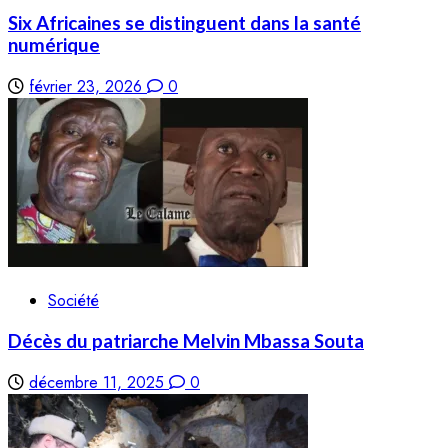
Six Africaines se distinguent dans la santé
numérique
février 23, 2026
0
Société
Décès du patriarche Melvin Mbassa Souta
décembre 11, 2025
0