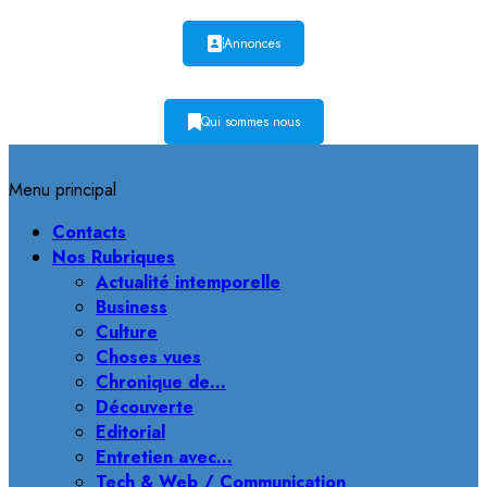
Annonces
Qui sommes nous
Menu principal
Contacts
Nos Rubriques
Actualité intemporelle
Business
Culture
Choses vues
Chronique de…
Découverte
Editorial
Entretien avec…
Tech & Web / Communication