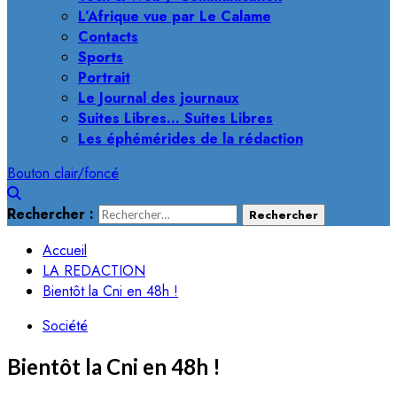
L’Afrique vue par Le Calame
Contacts
Sports
Portrait
Le Journal des journaux
Suites Libres… Suites Libres
Les éphémérides de la rédaction
Bouton clair/foncé
Rechercher :
Accueil
LA REDACTION
Bientôt la Cni en 48h !
Société
Bientôt la Cni en 48h !