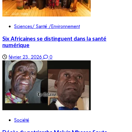
Sciences/ Santé /Environnement
Six Africaines se distinguent dans la santé
numérique
février 23, 2026
0
Société