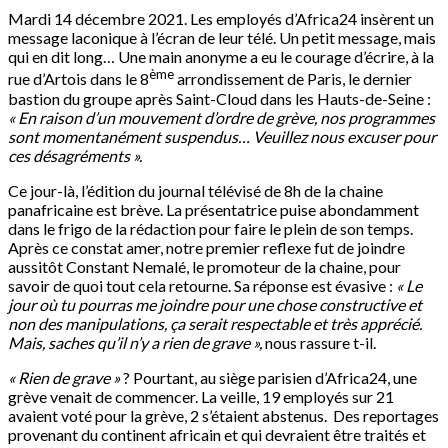
Mardi 14 décembre 2021. Les employés d’Africa24 insèrent un
message laconique à l’écran de leur télé. Un petit message, mais
qui en dit long… Une main anonyme a eu le courage d’écrire, à la
ème
rue d’Artois dans le 8
arrondissement de Paris, le dernier
bastion du groupe après Saint-Cloud dans les Hauts-de-Seine :
« En raison d’un mouvement d’ordre de grève, nos programmes
sont momentanément suspendus… Veuillez nous excuser pour
ces désagréments ».
Ce jour-là, l’édition du journal télévisé de 8h de la chaine
panafricaine est brève. La présentatrice puise abondamment
dans le frigo de la rédaction pour faire le plein de son temps.
Après ce constat amer, notre premier reflexe fut de joindre
aussitôt Constant Nemalé, le promoteur de la chaine, pour
savoir de quoi tout cela retourne. Sa réponse est évasive :
« Le
jour où tu pourras me joindre pour une chose constructive et
non des manipulations, ça serait respectable et très apprécié.
Mais, saches qu’il n’y a rien de grave »,
nous rassure t-il.
« Rien de grave »
? Pourtant, au siège parisien d’Africa24, une
grève venait de commencer. La veille, 19 employés sur 21
avaient voté pour la grève, 2 s’étaient abstenus. Des reportages
provenant du continent africain et qui devraient être traités et