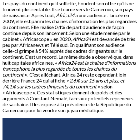
Les pays du continent qu’il sollicite, boudent son offre qu’ils ne
trouvent plus rentable. Il se tourne vers le Cameroun, son pays
de naissance. Après tout,
Africa24
a une audience : lancée en
2009, elle est parmi les chaines d’information les plus regardées
du continent. Elle réalise 0,4% de part d’audience de façon
continue depuis son lancement. Selon une étude menée par le
cabinet « Africascope » en 2020,
Africa24
est devancée de très
peu par Africanews et Télé sud. En qualifiant son audience,
celle-ci grimpe à 54% auprès des cadres dirigeants sur le
continent. C’est un record. La même étude a observé que, dans
huit capitales africaines,
« Africa24 est la chaîne d’informations
francophone la plus regardée de toutes les chaînes du
continent »
. C’est alléchant. Africa 24 reste cependant loin
derrière France 24 qui affiche
« 2,6% sur 15 ans et plus, et
74,1% sur les cadres dirigeants du continent »,
selon
« Africascope ». Ces statistiques donnent du poids et des
arguments à Constant Nemalé, face aux potentiels repreneurs
de sa chaine. Il les expose à la présidence de la République du
Cameroun pour lui vendre son joyau médiatique.