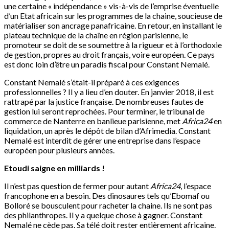
une certaine « indépendance » vis-à-vis de l’emprise éventuelle
d’un Etat africain sur les programmes de la chaine, soucieuse de
matérialiser son ancrage panafricaine. En retour, en installant le
plateau technique de la chaîne en région parisienne, le
promoteur se doit de se soumettre à la rigueur et à l’orthodoxie
de gestion, propres au droit français, voire européen. Ce pays
est donc loin d’être un paradis fiscal pour Constant Nemalé.
Constant Nemalé s’était-il préparé à ces exigences
professionnelles ? Il y a lieu d’en douter. En janvier 2018, il est
rattrapé par la justice française. De nombreuses fautes de
gestion lui seront reprochées. Pour terminer, le tribunal de
commerce de Nanterre en banlieue parisienne, met
Africa24
en
liquidation, un après le dépôt de bilan d’Afrimedia. Constant
Nemalé est interdit de gérer une entreprise dans l’espace
européen pour plusieurs années.
Etoudi saigne en milliards !
Il n’est pas question de fermer pour autant
Africa24
, l’espace
francophone en a besoin. Des dinosaures tels qu’Ebomaf ou
Bolloré se bousculent pour racheter la chaine. Ils ne sont pas
des philanthropes. Il y a quelque chose à gagner. Constant
Nemalé ne cède pas. Sa télé doit rester entièrement africaine.