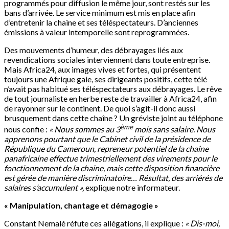
programmés pour diffusion le même jour, sont restés sur les
bans d’arrivée. Le service minimum est mis en place afin
d’entretenir la chaine et ses téléspectateurs. D’anciennes
émissions à valeur intemporelle sont reprogrammées.
Des mouvements d’humeur, des débrayages liés aux
revendications sociales interviennent dans toute entreprise.
Mais Africa24, aux images vives et fortes, qui présentent
toujours une Afrique gaie, ses dirigeants positifs, cette télé
n’avait pas habitué ses téléspectateurs aux débrayages. Le rêve
de tout journaliste en herbe reste de travailler à Africa24, afin
de rayonner sur le continent. De quoi s’agit-il donc aussi
brusquement dans cette chaîne ? Un gréviste joint au téléphone
ème
nous confie :
« Nous sommes au 3
mois sans salaire. Nous
apprenons pourtant que le Cabinet civil de la présidence de
République du Cameroun, repreneur potentiel de la chaine
panafricaine effectue trimestriellement des virements pour le
fonctionnement de la chaine, mais cette disposition financière
est gérée de manière discriminatoire… Résultat, des arriérés de
salaires s’accumulent »,
explique notre informateur.
« Manipulation, chantage et démagogie »
Constant Nemalé réfute ces allégations, il explique :
« Dis-moi,