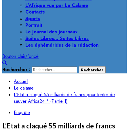
L’Afrique vue par Le Calame
Contacts
Sports
Portrait
Le Journal des journaux
Suites Libres… Suites Libres
Les éphémérides de la rédaction
Bouton clair/foncé
Rechercher :
Accueil
Le calame
L’Etat a claqué 55 milliards de francs pour tenter de
sauver Africa24 * (Partie 1)
Enquête
L’Etat a claqué 55 milliards de francs