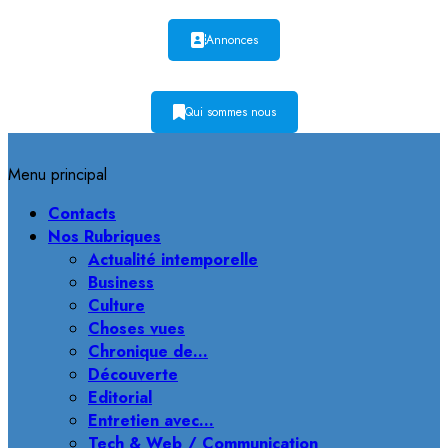
Annonces
Qui sommes nous
Menu principal
Contacts
Nos Rubriques
Actualité intemporelle
Business
Culture
Choses vues
Chronique de…
Découverte
Editorial
Entretien avec…
Tech & Web / Communication