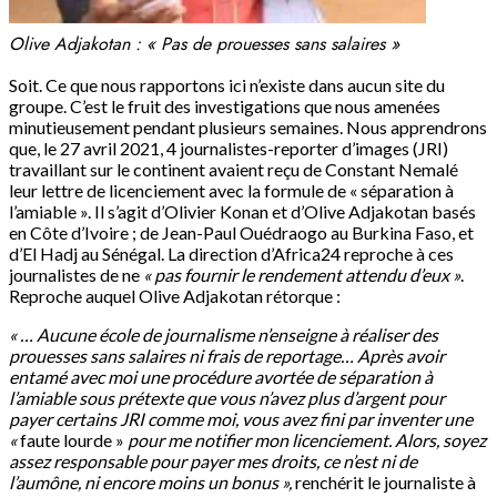
Olive Adjakotan :
« Pas de prouesses sans salaires »
Soit. Ce que nous rapportons ici n’existe dans aucun site du
groupe. C’est le fruit des investigations que nous amenées
minutieusement pendant plusieurs semaines. Nous apprendrons
que, le 27 avril 2021, 4 journalistes-reporter d’images (JRI)
travaillant sur le continent avaient reçu de Constant Nemalé
leur lettre de licenciement avec la formule de « séparation à
l’amiable ». Il s’agit d’Olivier Konan et d’Olive Adjakotan basés
en Côte d’Ivoire ; de Jean-Paul Ouédraogo au Burkina Faso, et
d’El Hadj au Sénégal. La direction d’Africa24 reproche à ces
journalistes de ne
« pas fournir le rendement attendu d’eux »
.
Reproche auquel Olive Adjakotan rétorque :
« … Aucune école de journalisme n’enseigne à réaliser des
prouesses sans salaires ni frais de reportage… Après avoir
entamé avec moi une procédure avortée de séparation à
l’amiable sous prétexte que vous n’avez plus d’argent pour
payer certains JRI comme moi, vous avez fini par inventer une
«
faute lourde »
pour me notifier mon licenciement. Alors, soyez
assez responsable pour payer mes droits, ce n’est ni de
l’aumône, ni encore moins un bonus »,
renchérit le journaliste à