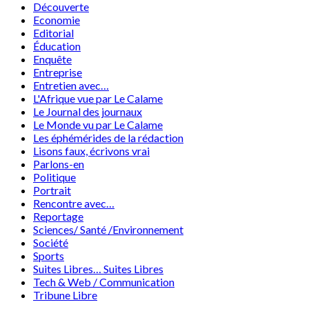
Découverte
Economie
Editorial
Éducation
Enquête
Entreprise
Entretien avec…
L'Afrique vue par Le Calame
Le Journal des journaux
Le Monde vu par Le Calame
Les éphémérides de la rédaction
Lisons faux, écrivons vrai
Parlons-en
Politique
Portrait
Rencontre avec…
Reportage
Sciences/ Santé /Environnement
Société
Sports
Suites Libres… Suites Libres
Tech & Web / Communication
Tribune Libre