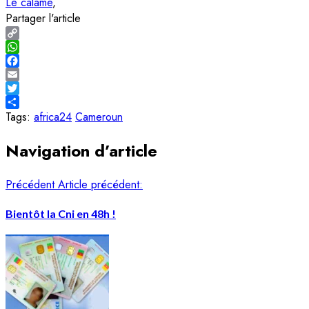
Le calame
Partager l'article
Copy
Link
WhatsApp
Facebook
Email
Twitter
Share
Tags:
africa24
Cameroun
Navigation d’article
Précédent
Article précédent:
Bientôt la Cni en 48h !