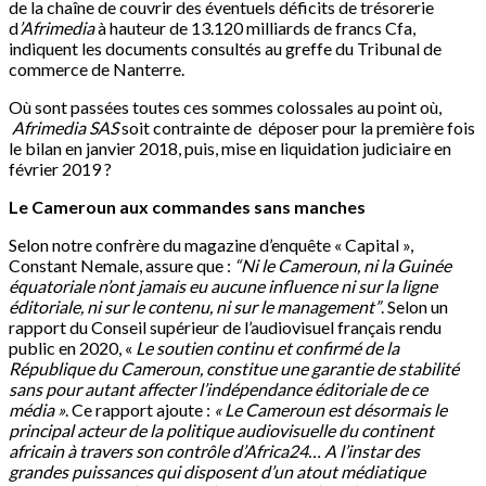
de la chaîne de couvrir des éventuels déficits de trésorerie
d
’Afrimedia
à hauteur de 13.120 milliards de francs Cfa,
indiquent les documents consultés au greffe du Tribunal de
commerce de Nanterre.
Où sont passées toutes ces sommes colossales au point où,
Afrimedia SAS
soit contrainte de déposer pour la première fois
le bilan en janvier 2018, puis, mise en liquidation judiciaire en
février 2019 ?
Le Cameroun aux commandes sans manches
Selon notre confrère du magazine d’enquête « Capital »,
Constant Nemale, assure que :
“Ni le Cameroun, ni la Guinée
équatoriale n’ont jamais eu aucune influence ni sur la ligne
éditoriale, ni sur le contenu, ni sur le management”
. Selon un
rapport du Conseil supérieur de l’audiovisuel français rendu
public en 2020, «
Le soutien continu et confirmé de la
République du Cameroun, constitue une garantie de stabilité
sans pour autant affecter l’indépendance éditoriale de ce
média »
. Ce rapport ajoute :
« Le Cameroun est désormais le
principal acteur de la politique audiovisuelle du continent
africain à travers son contrôle d’Africa24… A l’instar des
grandes puissances qui disposent d’un atout médiatique