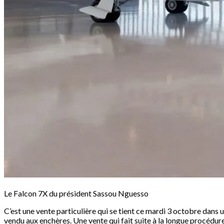
Le Falcon 7X du président Sassou Nguesso
C’est une vente particulière qui se tient ce mardi 3 octobre dans
vendu aux enchères. Une vente qui fait suite à la longue procédur