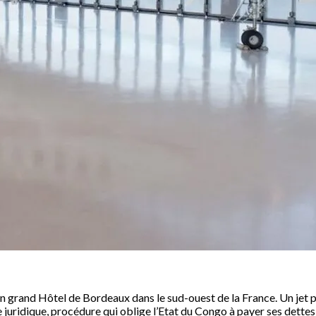
 un grand Hôtel de Bordeaux dans le sud-ouest de la France. Un jet p
e juridique, procédure qui oblige l’Etat du Congo à payer ses dettes