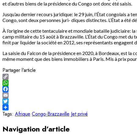
et d’autres biens de la présidence du Congo ont donc été saisis.
Jusqu’au dernier recours juridique: le 29 juin, l’État congolais a t
Congo, sont deux personnes juri- diques distinctes. L’État a été 
À l’origine de cette tentaculaire et mondiale bataille judiciaire
camp militaire du 15 août à Brazzaville. L’État du Congo met du te
finit par liquider la société en 2012, ses représentants engagent
La saisie du Falcon de la présidence en 2020, à Bordeaux, est la co
même moment que des biens immobiliers à Paris. Mis à prix pour ce
Partager l'article
Copy
Link
WhatsApp
Facebook
Email
Twitter
Share
Tags:
Afrique
Congo-Brazzaville
Jet privé
Navigation d’article