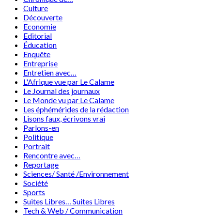
Culture
Découverte
Economie
Editorial
Éducation
Enquête
Entreprise
Entretien avec…
L'Afrique vue par Le Calame
Le Journal des journaux
Le Monde vu par Le Calame
Les éphémérides de la rédaction
Lisons faux, écrivons vrai
Parlons-en
Politique
Portrait
Rencontre avec…
Reportage
Sciences/ Santé /Environnement
Société
Sports
Suites Libres… Suites Libres
Tech & Web / Communication