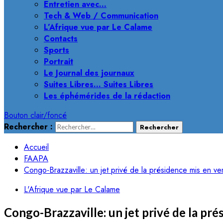
Entretien avec…
Tech & Web / Communication
L’Afrique vue par Le Calame
Contacts
Sports
Portrait
Le Journal des journaux
Suites Libres… Suites Libres
Les éphémérides de la rédaction
Bouton clair/foncé
Rechercher :
Accueil
FAAPA
Congo-Brazzaville: un jet privé de la présidence mis en v
L'Afrique vue par Le Calame
Congo-Brazzaville: un jet privé de la pr