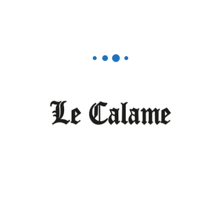
Editorial
Le Cameroun n’est pas (encore) une
démocratie
XAVIER MESSÈ
DÉCEMBRE 2, 2025
0
Georges Anicet Ekanè aurait dû être convoqué
normalement par les services de la gendarmerie ou...
LIRE PLUS