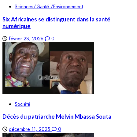
Sciences/ Santé /Environnement
Six Africaines se distinguent dans la santé
numérique
février 23, 2026
0
Société
Décès du patriarche Melvin Mbassa Souta
décembre 11, 2025
0