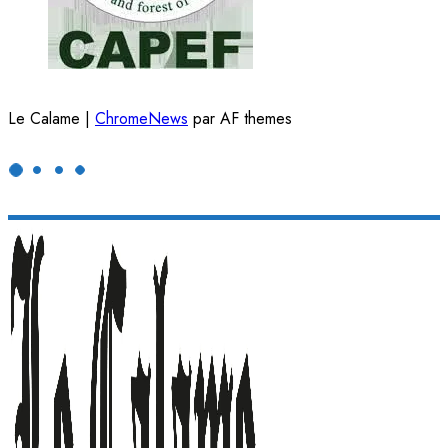
Le Calame
|
ChromeNews
par AF themes