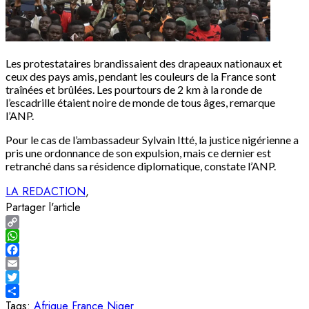
Les protestataires brandissaient des drapeaux nationaux et
ceux des pays amis, pendant les couleurs de la France sont
traînées et brûlées. Les pourtours de 2 km à la ronde de
l’escadrille étaient noire de monde de tous âges, remarque
l’ANP.
Pour le cas de l’ambassadeur Sylvain Itté, la justice nigérienne a
pris une ordonnance de son expulsion, mais ce dernier est
retranché dans sa résidence diplomatique, constate l’ANP.
LA REDACTION
Partager l'article
Copy
Link
WhatsApp
Facebook
Email
Twitter
Share
Tags:
Afrique
France
Niger