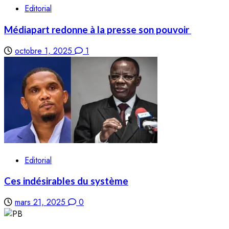
Editorial
Médiapart redonne à la presse son pouvoir
octobre 1, 2025
1
Editorial
Ces indésirables du système
mars 21, 2025
0