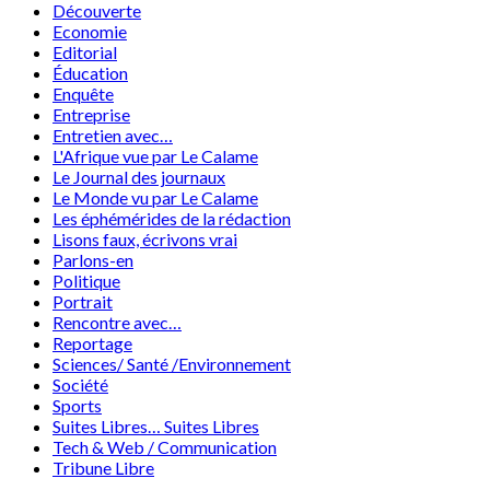
Découverte
Economie
Editorial
Éducation
Enquête
Entreprise
Entretien avec…
L'Afrique vue par Le Calame
Le Journal des journaux
Le Monde vu par Le Calame
Les éphémérides de la rédaction
Lisons faux, écrivons vrai
Parlons-en
Politique
Portrait
Rencontre avec…
Reportage
Sciences/ Santé /Environnement
Société
Sports
Suites Libres… Suites Libres
Tech & Web / Communication
Tribune Libre