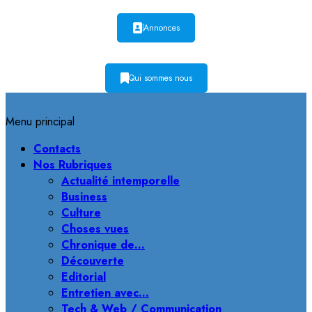
Annonces
Qui sommes nous
Menu principal
Contacts
Nos Rubriques
Actualité intemporelle
Business
Culture
Choses vues
Chronique de…
Découverte
Editorial
Entretien avec…
Tech & Web / Communication