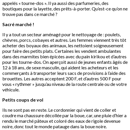
appelés « tourne-dos ». Il ya aussi des parfumeries, des
boutiques pour la layette, des prêts-à-porter. Qu’est-ce qu’on ne
trouve pas dans ce marché ?
Sacré marché !
Il y a tout un secteur aménagé pour le nettoyage de : poulets,
chèvres, porcs, cobayes et autres. Les femmes viennent très tôt
acheter des boyaux des animaux, les nettoient soigneusement
pour faire des petits plats. Certaines les vendent ambulantes
dans des marmites bien épicées avec du pain kirikou et d’autres
pour les tourne-dos. On aperçoit aussi de jeunes enfants âgés de
12 à 18 ans, de sexe masculin, qui aident les acheteurs et les
commerçants à transporter leurs sacs de provisions à l’aide des
brouettes. Les autres acceptent 200 F, et d’autres 500 F pour
vous « rythmer » jusqu’au niveau de la route centrale ou de votre
véhicule.
Petits coups de vol
Ils ne sont pas en reste. Le cordonnier qui vient de coller et
coudre ma chaussure décollée par la boue, car, une pluie d’hier a
rendu le marché pâteux et coloré des eaux de rigole devenue
noire, donc tout le monde patauge dans la boue noire.