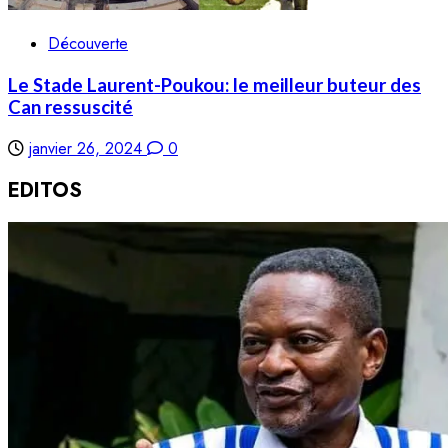
Découverte
Le Stade Laurent-Poukou: le meilleur buteur des
Can ressuscité
janvier 26, 2024
0
EDITOS