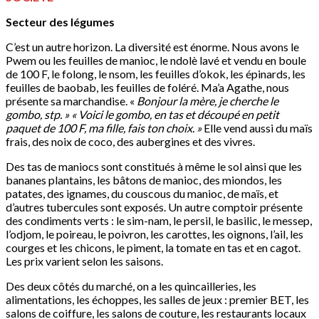
Secteur des légumes
C’est un autre horizon. La diversité est énorme. Nous avons le
Pwem ou les feuilles de manioc, le ndolè lavé et vendu en boule
de 100 F, le folong, le nsom, les feuilles d’okok, les épinards, les
feuilles de baobab, les feuilles de foléré. Ma’a Agathe, nous
présente sa marchandise. «
Bonjour la mère, je cherche le
gombo, stp. » « Voici le gombo, en tas et découpé en petit
paquet de 100 F, ma fille, fais ton choix. »
Elle vend aussi du maïs
frais, des noix de coco, des aubergines et des vivres.
Des tas de maniocs sont constitués à même le sol ainsi que les
bananes plantains, les bâtons de manioc, des miondos, les
patates, des ignames, du couscous du manioc, de maïs, et
d’autres tubercules sont exposés. Un autre comptoir présente
des condiments verts : le sim-nam, le persil, le basilic, le messep,
l’odjom, le poireau, le poivron, les carottes, les oignons, l’ail, les
courges et les chicons, le piment, la tomate en tas et en cagot.
Les prix varient selon les saisons.
Des deux côtés du marché, on a les quincailleries, les
alimentations, les échoppes, les salles de jeux : premier BET, les
salons de coiffure, les salons de couture, les restaurants locaux