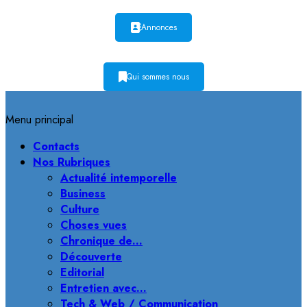
Annonces
Qui sommes nous
Menu principal
Contacts
Nos Rubriques
Actualité intemporelle
Business
Culture
Choses vues
Chronique de…
Découverte
Editorial
Entretien avec…
Tech & Web / Communication