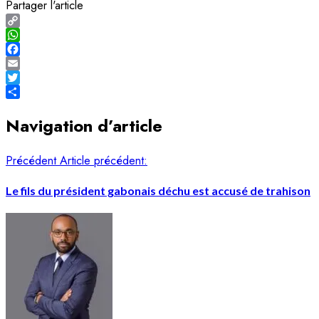
Partager l'article
Copy
Link
WhatsApp
Facebook
Email
Twitter
Share
Navigation d’article
Précédent
Article précédent:
Le fils du président gabonais déchu est accusé de trahison