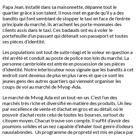
Papa Jean, installé dans sa maisonnette, dépanne tout le
quartier grâce à son talent. Il nous met en garde qu’il y a des
bandits qui font semblant de stopper le taxi en face de l’entrée
principale du marché, ils arrachent les porte-monnaies des
clients assis dans le taxi. Ces badauds ont eu à voler le
portefeuille d’un passant qui détenait son passeport et toutes
ses pièces d’identité.
Les populations ont tout de suite réagi et le voleur en question a
été arrêté et conduit au poste de police non loin du marché. La
personne cambriolée est entrée en possession de ses pièces
d’identité. Notre interlocuteur nous signale que les bandits à cet
endroit sont devenus de plus en plus rares et que ce sont les
jeunes gens des autres quartiers qui viennent organiser les
coups de vol au marché de Mvog-Ada.
Le marché de Mvog Ada est un tout-en-un. C’est l’un des
marchés très riche et diversifié en matière des produits. Un lieu
par excellence de vente et d’achat en gros et au détail, où le
pouvoir d’achat reste celui de toutes les bourses, surtout du
citoyen moyen. Chacun trouve son compte. Il suffit d’avoir des
poumons solides et un nez capable d’inhaler tout genre d’odeurs
nauséabondes. Un programme de propreté est mis en place par