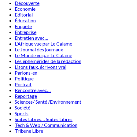
Découverte
Economie
Editorial
Éducation
Enquête
Entreprise
Entretien avec…
L'Afrique vue par Le Calame
Le Journal des journaux
Le Monde vu par Le Calame
Les éphémérides de la rédaction
Lisons faux, écrivons vrai
Parlons-en
Politique
Portrait
Rencontre avec…
Reportage
Sciences/ Santé /Environnement
Société
Sports
Suites Libres… Suites Libres
Tech & Web / Communication
Tribune Libre