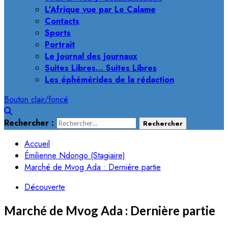
L’Afrique vue par Le Calame
Contacts
Sports
Portrait
Le Journal des journaux
Suites Libres… Suites Libres
Les éphémérides de la rédaction
Bouton clair/foncé
Rechercher :
Accueil
Émilienne Ndongo (Stagiaire)
Marché de Mvog Ada : Dernière partie
Découverte
Marché de Mvog Ada : Dernière partie