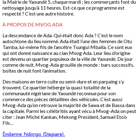
la Mairie de Yaoundé 5, chaque mardi ; les commerçants font du
nettoyage jusqu’à 11 heures. Est-ce que ce programme est
respecté ? C’est une autre histoire.
À PROPOS DE MVOG ADA
La descendance de Ada. Qui était donc Ada ? C’est le nom
autochtone du lieu nommé. Ada était l’une des femmes de Otu
Tamba, lui-même fils de l’ancêtre Tsungui Mballa. Ce sont eux
qui ont donné naissance au clan Mvog Ada. Leur lieu d’origine
est devenu un quartier populeux de la ville de Yaoundé. De jour
comme de nuit, Mvog-Ada grouille de monde : bars successifs,
boîtes de nuit font l’animation.
Des maisons en terre cuite ou semi-dure et en parpaing s’y
trouvent. Ce quartier héberge la quasi-totalité de la
communauté nigériane de Yaoundé reconnue pour son
commerce des pièces détaillées des véhicules. C’est aussi
Mvog-Ada qu’on retrouve la majorité de Sawa et de Bassa dans
la capitale. Parmi les célébrités ayant vécu à Mvog-Ada on peut
citer : Jean Miché Kankan, Mekong President, Samuel Eto’o
Fils…
Émilienne Ndongo (Stagiaire)