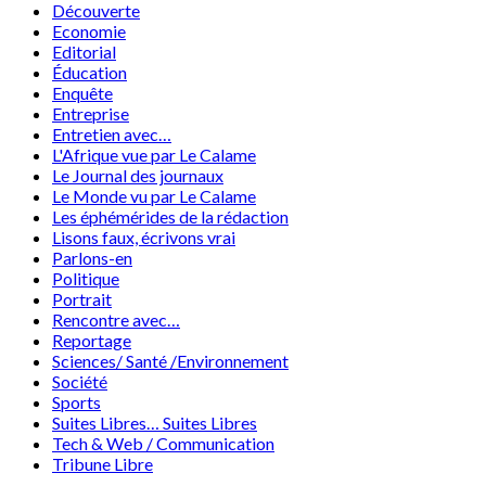
Découverte
Economie
Editorial
Éducation
Enquête
Entreprise
Entretien avec…
L'Afrique vue par Le Calame
Le Journal des journaux
Le Monde vu par Le Calame
Les éphémérides de la rédaction
Lisons faux, écrivons vrai
Parlons-en
Politique
Portrait
Rencontre avec…
Reportage
Sciences/ Santé /Environnement
Société
Sports
Suites Libres… Suites Libres
Tech & Web / Communication
Tribune Libre