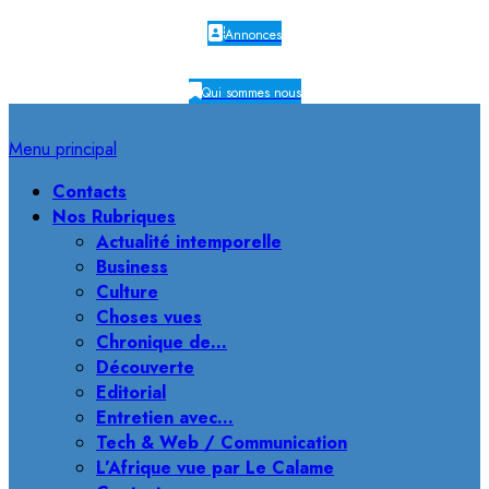
Annonces
Qui sommes nous
Menu principal
Contacts
Nos Rubriques
Actualité intemporelle
Business
Culture
Choses vues
Chronique de…
Découverte
Editorial
Entretien avec…
Tech & Web / Communication
L’Afrique vue par Le Calame