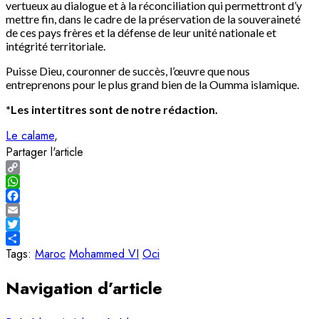
vertueux au dialogue et à la réconciliation qui permettront d’y
mettre fin, dans le cadre de la préservation de la souveraineté
de ces pays frères et la défense de leur unité nationale et
intégrité territoriale.
Puisse Dieu, couronner de succès, l’œuvre que nous
entreprenons pour le plus grand bien de la Oumma islamique.
*Les intertitres sont de notre rédaction.
Le calame
Partager l'article
Copy
Link
WhatsApp
Facebook
Email
Twitter
Share
Tags:
Maroc
Mohammed VI
Oci
Navigation d’article