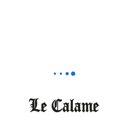
n hostile des rebelles à l’égard de la France
de l’opération Barkhane (de 2014 à 2022), une
 la République pour lutter contre les
so, en Mauritanie, au Niger et au Tchad.
Un professeur, un colonel et un livre