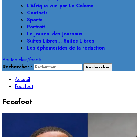
L’Afrique vue par Le Calame
Contacts
Sports
Portrait
Le Journal des journaux
Suites Libres… Suites Libres
Les éphémérides de la rédaction
Bouton clair/foncé
Rechercher :
Accueil
Fecafoot
Fecafoot