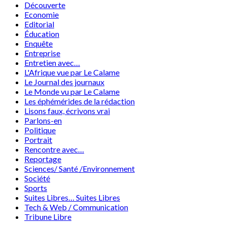
Découverte
Economie
Editorial
Éducation
Enquête
Entreprise
Entretien avec…
L'Afrique vue par Le Calame
Le Journal des journaux
Le Monde vu par Le Calame
Les éphémérides de la rédaction
Lisons faux, écrivons vrai
Parlons-en
Politique
Portrait
Rencontre avec…
Reportage
Sciences/ Santé /Environnement
Société
Sports
Suites Libres… Suites Libres
Tech & Web / Communication
Tribune Libre