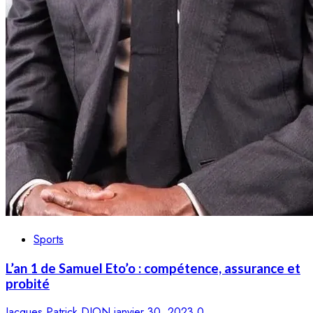
Sports
L’an 1 de Samuel Eto’o : compétence, assurance et
probité
Jacques Patrick DJON
janvier 30, 2023
0