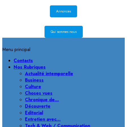
Annonces
Qui sommes nous
Menu principal
Contacts
Nos Rubriques
Actualité intemporelle
Business
Culture
Choses vues
Chronique de…
Découverte
Editorial
Entretien avec…
Tech & Web / Communication