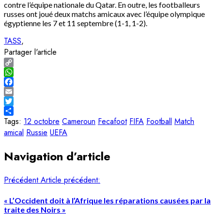
contre l’équipe nationale du Qatar. En outre, les footballeurs
russes ont joué deux matchs amicaux avec l’équipe olympique
égyptienne les 7 et 11 septembre (1-1, 1-2).
TASS
Partager l'article
Copy
Link
WhatsApp
Facebook
Email
Twitter
Share
Tags:
12 octobre
Cameroun
Fecafoot
FIFA
Football
Match
amical
Russie
UEFA
Navigation d’article
Précédent
Article précédent:
« L’Occident doit à l’Afrique les réparations causées par la
traite des Noirs »