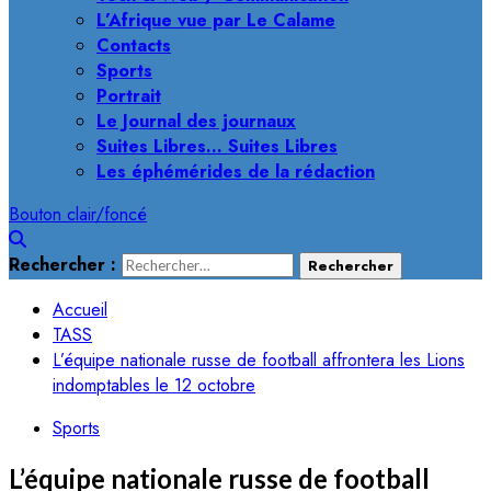
L’Afrique vue par Le Calame
Contacts
Sports
Portrait
Le Journal des journaux
Suites Libres… Suites Libres
Les éphémérides de la rédaction
Bouton clair/foncé
Rechercher :
Accueil
TASS
L’équipe nationale russe de football affrontera les Lions
indomptables le 12 octobre
Sports
L’équipe nationale russe de football