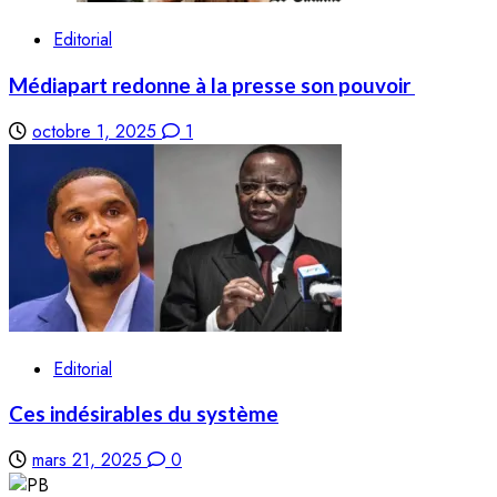
Editorial
Médiapart redonne à la presse son pouvoir
octobre 1, 2025
1
Editorial
Ces indésirables du système
mars 21, 2025
0