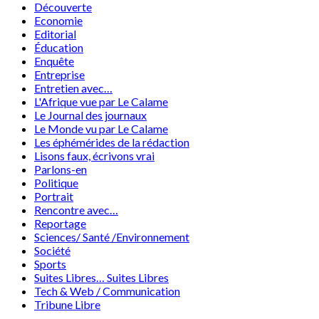
Découverte
Economie
Editorial
Éducation
Enquête
Entreprise
Entretien avec…
L'Afrique vue par Le Calame
Le Journal des journaux
Le Monde vu par Le Calame
Les éphémérides de la rédaction
Lisons faux, écrivons vrai
Parlons-en
Politique
Portrait
Rencontre avec…
Reportage
Sciences/ Santé /Environnement
Société
Sports
Suites Libres… Suites Libres
Tech & Web / Communication
Tribune Libre