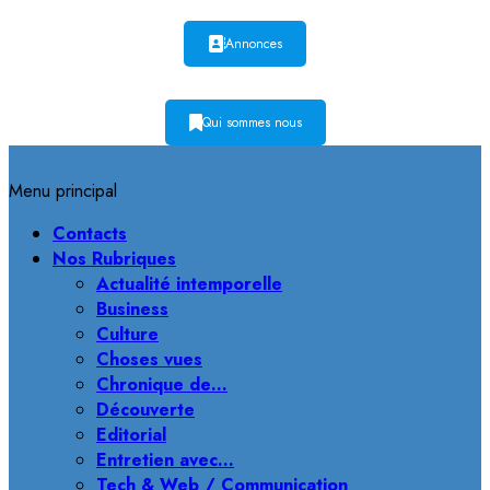
Annonces
Qui sommes nous
Menu principal
Contacts
Nos Rubriques
Actualité intemporelle
Business
Culture
Choses vues
Chronique de…
Découverte
Editorial
Entretien avec…
Tech & Web / Communication