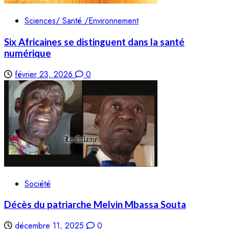
Sciences/ Santé /Environnement
Six Africaines se distinguent dans la santé
numérique
février 23, 2026
0
Société
Décès du patriarche Melvin Mbassa Souta
décembre 11, 2025
0