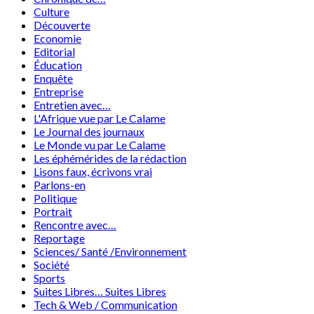
Culture
Découverte
Economie
Editorial
Éducation
Enquête
Entreprise
Entretien avec…
L'Afrique vue par Le Calame
Le Journal des journaux
Le Monde vu par Le Calame
Les éphémérides de la rédaction
Lisons faux, écrivons vrai
Parlons-en
Politique
Portrait
Rencontre avec…
Reportage
Sciences/ Santé /Environnement
Société
Sports
Suites Libres… Suites Libres
Tech & Web / Communication