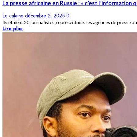
La presse africaine en Russie : « c’est l’information 
Le calame
décembre 2, 2025
0
Ils étaient 20 journalistes, représentants les agences de presse afr
Lire plus