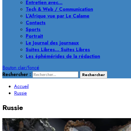
Entretien avec…
Tech & Web / Communication
L’Afrique vue par Le Calame
Contacts
Sports
Portrait
Le Journal des journaux
Suites Libres… Suites Libres
Les éphémérides de la rédaction
Bouton clair/foncé
Rechercher :
Accueil
Russie
Russie