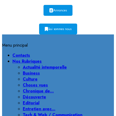
Annonces
Qui sommes nous
Menu principal
Contacts
Nos Rubriques
Actualité intemporelle
Business
Culture
Choses vues
Chronique de…
Découverte
Editorial
Entretien avec…
Tech & Web / Communication