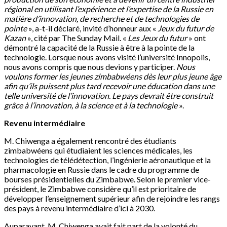
régional en utilisant l’expérience et l’expertise de la Russie en
matière d’innovation, de recherche et de technologies de
pointe
», a-t-il déclaré, invité d’honneur aux «
Jeux du futur de
Kazan
», cité par The Sunday Mail. «
Les Jeux du futur
» ont
démontré la capacité de la Russie à être à la pointe de la
technologie. Lorsque nous avons visité l’université Innopolis,
nous avons compris que nous devions y participer.
Nous
voulons former les jeunes zimbabwéens dès leur plus jeune âge
afin qu’ils puissent plus tard recevoir une éducation dans une
telle université de l’innovation. Le pays devrait être construit
grâce à l’innovation, à la science et à la technologie
».
Revenu intermédiaire
M. Chiwenga a également rencontré des étudiants
zimbabwéens qui étudiaient les sciences médicales, les
technologies de télédétection, l’ingénierie aéronautique et la
pharmacologie en Russie dans le cadre du programme de
bourses présidentielles du Zimbabwe. Selon le premier vice-
président, le Zimbabwe considère qu’il est prioritaire de
développer l’enseignement supérieur afin de rejoindre les rangs
des pays à revenu intermédiaire d’ici à 2030.
Auparavant, M. Chiwenga avait fait part de la volonté du