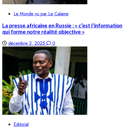
Le Monde vu par Le Calame
La presse africaine en Russie : « c’est l’information
qui forme notre réalité objective »
décembre 2, 2025
0
Editorial