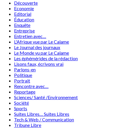
Découverte
Economie
Editorial
Éducation
Enquête
Entreprise
Entretien avec…
L'Afrique vue par Le Calame
Le Journal des journaux
Le Monde vu par Le Calame
Les éphémérides de la rédaction
Lisons faux, écrivons vrai
Parlons-en
Politique
Portrait
Rencontre avec…
Reportage
Sciences/ Santé /Environnement
Société
Sports
Suites Libres… Suites Libres
Tech & Web / Communication
Tribune Libre