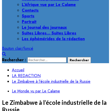
L’Afrique vue par Le Calame
Contacts
Sports
Portrait
Le Journal des journaux
Suites Libres… Suites Libres
Les éphémérides de la rédaction
Bouton clair/foncé
Rechercher :
Accueil
LA REDACTION
Le Zimbabwe à l’école industrielle de la Russie
Le Monde vu par Le Calame
Le Zimbabwe à l’école industrielle de la
Russie