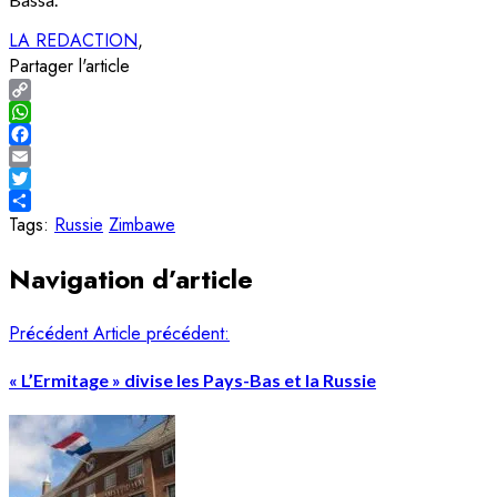
LA REDACTION
Partager l'article
Copy
Link
WhatsApp
Facebook
Email
Twitter
Share
Tags:
Russie
Zimbawe
Navigation d’article
Précédent
Article précédent:
« L’Ermitage » divise les Pays-Bas et la Russie