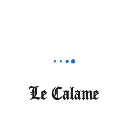
 entier développe le commerce par le
 tuons pour le tuer.
e « en congé » qui danse avec le journalisme