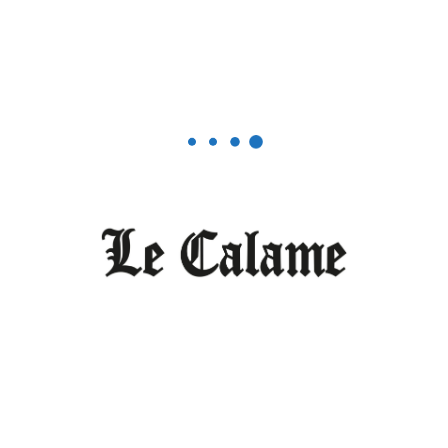
mme
expulsion
Grande Bretagne
Kigali
Politique
Le Ghana ne peut plus payer sa dette
hamps obligatoires sont indiqués avec
*