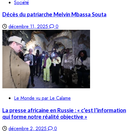
Société
Décès du patriarche Melvin Mbassa Souta
décembre 11, 2025
0
Le Monde vu par Le Calame
La presse africaine en Russie : « c’est l’information
qui forme notre réalité objective »
décembre 2, 2025
0