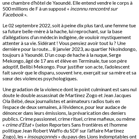
une chambre d’hôtel de Yaoundé. Elle entend vendre le corps à
500 millions de F à un supposé «
inconnu rencontré sur
Facebook
».
Le 02 septembre 2022, soit à peine dix plus tard, une femme tue
sa future belle-mère à la hache, lui reprochant, sur la base
d’allégations d’un médecin indigène, de vouloir mystiquement
attenter à sa vie. Sidérant ! Vous pensiez avoir tout lu ? Une
dernière pour la route… 8 janvier 2023, au quartier Nkolndongo,
toujours à Yaoundé. D’un coup de hache à la nuque, Serge
Mekongo, âgé de 17 ans et élève en Terminale, tue son père
adoptif, Belibi Mekongo. Pour justifier son acte, l’adolescent
fait savoir que le disparu, souvent ivre, exerçait sur sa mère et sa
sœur des violences psychologiques.
Une gradation de la violence dont le point culminant est sans nul
doute le double assassinat de Martinez Zogo et Jean Jacques
Ola Bébé, deux journalistes et animateurs radios tués en
l’espace de deux semaines, à l’évidence, pour leur audace de
dénoncer dans leurs émissions, la prévarication des deniers
publics. Crime passionnel, crime rituel, crime mafieux, ou même
«
crime d’Etat
» (selon Reporters Sans frontières et l’homme
politique Jean Robert Waffo du SDF sur l’affaire Martinez
Zogo), les «
insoupçonnés
» du pays des Lions indomptables ont