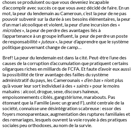
choses se produisent ou que vous deveniez incapable
d’accomplir avec succès ce que vous avez décidé de faire. En un
mot, la peur du lendemain au Cameroun, c’est la peur de ne pas
pouvoir subvenir sur la durée à ses besoins élémentaires, la peur
d’un mari alcoolique et violent, la peur d’une incursion des «
microbes
», la peur de perdre des avantages liés à
l’appartenance à un groupe influent, la peur de perdre un poste
de responsabilité «
juteux
», la peur d’apprendre que le système
politique gouvernant change de camp…
Bref! La peur du lendemain est dans la cité. Peut-être l’une des
causes de la corruption d’accumulation que pratiquent certains
oligarques riches en milliards de FCFA. Et faute d’avoir eux aussi
la possibilité de tirer avantage des failles du système
administratif du pays, les Camerounais «
d’en bas
» n’ont plus
qu’à vouer leur sort individuel à des «
saints
» pour le moins
malsains : alcool, drogue, sexe, discours haineux,
empoisonnements ciblés, gangstérisme, marabouts. Pas
étonnant que la Famille (avec un grand F), unité centrale de la
société, connaisse une désintégration scabreuse : essor des
foyers monoparentaux, augmentation des ruptures familiales et
des remariages, lesquels ouvrent la voie royale à des pratiques
sociales peu orthodoxes, au nom de la survie.