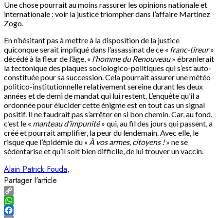
Une chose pourrait au moins rassurer les opinions nationale et
internationale : voir la justice triompher dans l’affaire Martinez
Zogo.
En n’hésitant pas à mettre à la disposition de la justice
quiconque serait impliqué dans l’assassinat de ce «
franc-tireur
»
décédé à la fleur de l’âge, «
l’homme du Renouveau
» ébranlerait
la tectonique des plaques sociologico-politiques qui s’est auto-
constituée pour sa succession. Cela pourrait assurer une météo
politico-institutionnelle relativement sereine durant les deux
années et de demi de mandat qui lui restent. L’enquête qu’il a
ordonnée pour élucider cette énigme est en tout cas un signal
positif. Il ne faudrait pas s’arrêter en si bon chemin. Car, au fond,
c’est le «
manteau d’impunité
» qui, au fil des jours qui passent, a
créé et pourrait amplifier, la peur du lendemain. Avec elle, le
risque que l’épidémie du «
À vos armes, citoyens !
» ne se
sédentarise et qu’il soit bien difficile, de lui trouver un vaccin.
Alain Patrick Fouda
Partager l'article
Copy
Link
WhatsApp