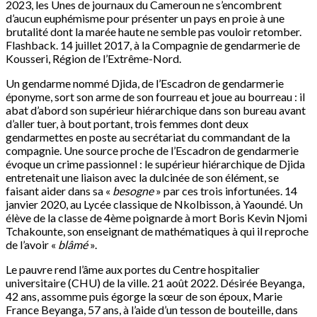
2023, les Unes de journaux du Cameroun ne s’encombrent
d’aucun euphémisme pour présenter un pays en proie à une
brutalité dont la marée haute ne semble pas vouloir retomber.
Flashback. 14 juillet 2017, à la Compagnie de gendarmerie de
Kousseri, Région de l’Extrême-Nord.
Un gendarme nommé Djida, de l’Escadron de gendarmerie
éponyme, sort son arme de son fourreau et joue au bourreau : il
abat d’abord son supérieur hiérarchique dans son bureau avant
d’aller tuer, à bout portant, trois femmes dont deux
gendarmettes en poste au secrétariat du commandant de la
compagnie. Une source proche de l’Escadron de gendarmerie
évoque un crime passionnel : le supérieur hiérarchique de Djida
entretenait une liaison avec la dulcinée de son élément, se
faisant aider dans sa «
besogne
» par ces trois infortunées. 14
janvier 2020, au Lycée classique de Nkolbisson, à Yaoundé. Un
élève de la classe de 4ème poignarde à mort Boris Kevin Njomi
Tchakounte, son enseignant de mathématiques à qui il reproche
de l’avoir «
blâmé
».
Le pauvre rend l’âme aux portes du Centre hospitalier
universitaire (CHU) de la ville. 21 août 2022. Désirée Beyanga,
42 ans, assomme puis égorge la sœur de son époux, Marie
France Beyanga, 57 ans, à l’aide d’un tesson de bouteille, dans