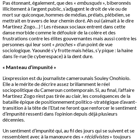
Pas étonnant, également, que des «
embusqués
», biberonnés
illicitement à l’argent public, s’adjugent le droit de vie ou de
mort sur quiconque, hommes de médias, prélats, plébéien, se
mettrait en travers de leur chemin doré. Ah oui (aimait à le dire
Martinez Zogo…) ! Les réseaux sociaux entrent dans cette
danse morbide comme le défouloir de la colère et des
frustrations contre les élites gouvernantes mais aussi contre les
personnes qui leur sont «
proches
» d’un point de vue
sociologique. Yaoundé s’y frotte mais hélas, s’y pique : la haine
dans l’e-rue (le cyberespace) à la dent dure.
« Manteau d’impunité »
L’expression est du journaliste camerounais Souley Onohiolo.
Elle a le mérite de décrire assez brillamment le réel
sociopolitique du Cameroun contemporain. Si, au final, l’affaire
Martinez Zogo n’est pas tirée au clair, les conséquences de la
bataille épique de positionnement politico-stratégique d’avant-
transition à la tête de l’Etat ne feront que renforcer le sentiment
d’impunité ressenti dans l’opinion depuis déjà plusieurs
décennies.
Un sentiment d’impunité qui, au fil des jours qui se suivent et se
ressemblent avec à la manœuvre des «
récidivistes
» toujours