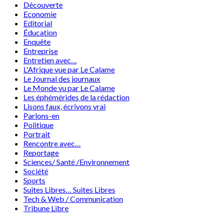
Découverte
Economie
Editorial
Éducation
Enquête
Entreprise
Entretien avec…
L'Afrique vue par Le Calame
Le Journal des journaux
Le Monde vu par Le Calame
Les éphémérides de la rédaction
Lisons faux, écrivons vrai
Parlons-en
Politique
Portrait
Rencontre avec…
Reportage
Sciences/ Santé /Environnement
Société
Sports
Suites Libres… Suites Libres
Tech & Web / Communication
Tribune Libre