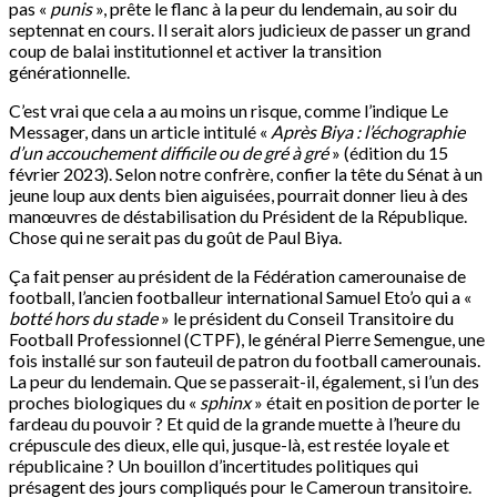
pas «
punis
», prête le flanc à la peur du lendemain, au soir du
septennat en cours. Il serait alors judicieux de passer un grand
coup de balai institutionnel et activer la transition
générationnelle.
C’est vrai que cela a au moins un risque, comme l’indique Le
Messager, dans un article intitulé «
Après Biya : l’échographie
d’un accouchement difficile ou de gré à gré
» (édition du 15
février 2023). Selon notre confrère, confier la tête du Sénat à un
jeune loup aux dents bien aiguisées, pourrait donner lieu à des
manœuvres de déstabilisation du Président de la République.
Chose qui ne serait pas du goût de Paul Biya.
Ça fait penser au président de la Fédération camerounaise de
football, l’ancien footballeur international Samuel Eto’o qui a «
botté hors du stade
» le président du Conseil Transitoire du
Football Professionnel (CTPF), le général Pierre Semengue, une
fois installé sur son fauteuil de patron du football camerounais.
La peur du lendemain. Que se passerait-il, également, si l’un des
proches biologiques du «
sphinx
» était en position de porter le
fardeau du pouvoir ? Et quid de la grande muette à l’heure du
crépuscule des dieux, elle qui, jusque-là, est restée loyale et
républicaine ? Un bouillon d’incertitudes politiques qui
présagent des jours compliqués pour le Cameroun transitoire.