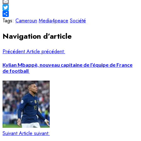
Facebook
Email
Twitter
Share
Tags:
Cameroun
Media4peace
Société
Navigation d’article
Précédent
Article précédent:
Kylian Mbappè, nouveau capitaine de l’équipe de France
de football
Suivant
Article suivant: