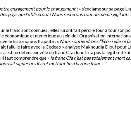
 notre engagement pour le changement !
» s’exclame sur sa page Li
 des pays qui l’utiliseront ! Nous resterons tout de même vigilants
r le franc sont connues ; elles lui ont fait perdre tour à tour son p
ie économique et numérique au sein de l’Organisation internationale
uvelle historique ». Il ajoute : «
Nous soutiendrons l’Eco si elle se fa
rait fallu le faire avec la Cedeao » analyse Makhoudia Diouf pour L
st un défenseur zélé du franc Cfa donc il n’a pas la légitimité ni 
i il faut comprendre que «
le franc Cfa n’est pas totalement mort car
ourrait signer un décret mettant fin à la zone franc
».