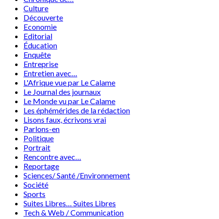
Culture
Découverte
Economie
Editorial
Éducation
Enquête
Entreprise
Entretien avec…
L'Afrique vue par Le Calame
Le Journal des journaux
Le Monde vu par Le Calame
Les éphémérides de la rédaction
Lisons faux, écrivons vrai
Parlons-en
Politique
Portrait
Rencontre avec…
Reportage
Sciences/ Santé /Environnement
Société
Sports
Suites Libres… Suites Libres
Tech & Web / Communication