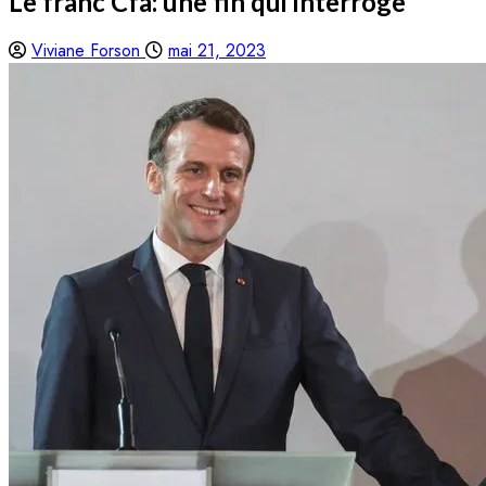
Le franc Cfa: une fin qui interroge
Viviane Forson
mai 21, 2023