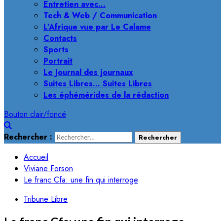
Entretien avec…
Tech & Web / Communication
L’Afrique vue par Le Calame
Contacts
Sports
Portrait
Le Journal des journaux
Suites Libres… Suites Libres
Les éphémérides de la rédaction
Bouton clair/foncé
Rechercher :
Accueil
Viviane Forson
Le franc Cfa: une fin qui interroge
Tribune Libre