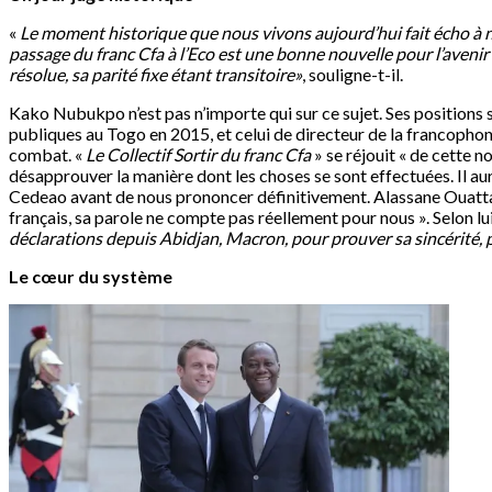
«
Le moment historique que nous vivons aujourd’hui fait écho à
passage du franc Cfa à l’Eco est une bonne nouvelle pour l’avenir
résolue, sa parité fixe étant transitoire»
, souligne-t-il.
Kako Nubukpo n’est pas n’importe qui sur ce sujet. Ses positions su
publiques au Togo en 2015, et celui de directeur de la francophon
combat. «
Le Collectif Sortir du franc Cfa
» se réjouit « de cette no
désapprouver la manière dont les choses se sont effectuées. Il au
Cedeao avant de nous prononcer définitivement. Alassane Ouattara e
français, sa parole ne compte pas réellement pour nous ». Selon lu
déclarations depuis Abidjan, Macron, pour prouver sa sincérité, p
Le cœur du système