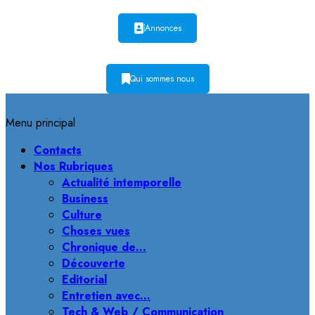
Annonces
Qui sommes nous
Menu principal
Contacts
Nos Rubriques
Actualité intemporelle
Business
Culture
Choses vues
Chronique de…
Découverte
Editorial
Entretien avec…
Tech & Web / Communication