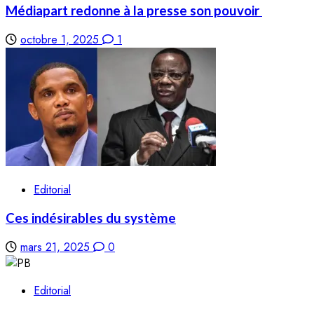
Médiapart redonne à la presse son pouvoir
octobre 1, 2025
1
Editorial
Ces indésirables du système
mars 21, 2025
0
Editorial