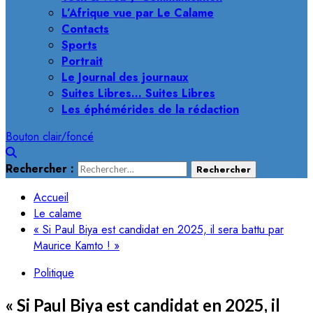
L’Afrique vue par Le Calame
Contacts
Sports
Portrait
Le Journal des journaux
Suites Libres… Suites Libres
Les éphémérides de la rédaction
Bouton clair/foncé
Rechercher :
Accueil
Le calame
« Si Paul Biya est candidat en 2025, il sera battu par
Maurice Kamto ! »
Politique
« Si Paul Biya est candidat en 2025, il