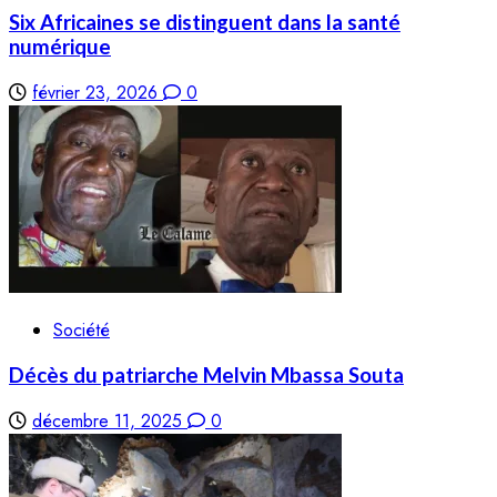
Six Africaines se distinguent dans la santé
numérique
février 23, 2026
0
Société
Décès du patriarche Melvin Mbassa Souta
décembre 11, 2025
0