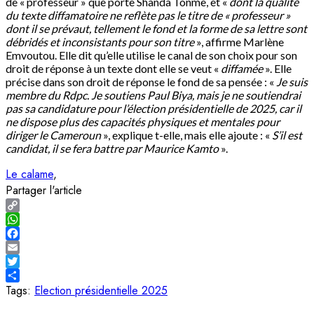
de « professeur » que porte Shanda Tonme, et «
dont la qualité
du texte diffamatoire ne reflète pas le titre de « professeur »
dont il se prévaut, tellement le fond et la forme de sa lettre sont
débridés et inconsistants pour son titre
», affirme Marlène
Emvoutou. Elle dit qu’elle utilise le canal de son choix pour son
droit de réponse à un texte dont elle se veut «
diffamée
». Elle
précise dans son droit de réponse le fond de sa pensée : «
Je suis
membre du Rdpc. Je soutiens Paul Biya, mais je ne soutiendrai
pas sa candidature pour l’élection présidentielle de 2025, car il
ne dispose plus des capacités physiques et mentales pour
diriger le Cameroun
», explique t-elle, mais elle ajoute : «
S’il est
candidat, il se fera battre par Maurice Kamto
».
Le calame
Partager l'article
Copy
Link
WhatsApp
Facebook
Email
Twitter
Share
Tags:
Election présidentielle 2025