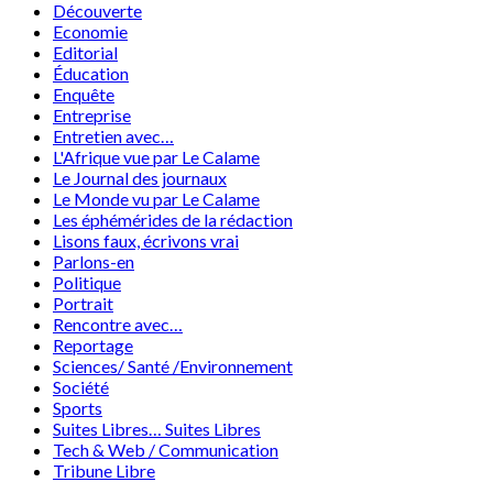
Découverte
Economie
Editorial
Éducation
Enquête
Entreprise
Entretien avec…
L'Afrique vue par Le Calame
Le Journal des journaux
Le Monde vu par Le Calame
Les éphémérides de la rédaction
Lisons faux, écrivons vrai
Parlons-en
Politique
Portrait
Rencontre avec…
Reportage
Sciences/ Santé /Environnement
Société
Sports
Suites Libres… Suites Libres
Tech & Web / Communication
Tribune Libre