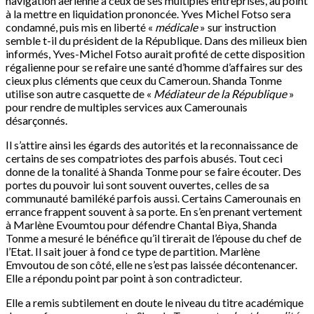
navigation aérienne à ceux de ses multiples entreprises, au point
à la mettre en liquidation prononcée. Yves Michel Fotso sera
condamné, puis mis en liberté «
médicale
» sur instruction
semble t-il du président de la République. Dans des milieux bien
informés, Yves-Michel Fotso aurait profité de cette disposition
régalienne pour se refaire une santé d’homme d’affaires sur des
cieux plus cléments que ceux du Cameroun. Shanda Tonme
utilise son autre casquette de «
Médiateur de la République
»
pour rendre de multiples services aux Camerounais
désarçonnés.
Il s’attire ainsi les égards des autorités et la reconnaissance de
certains de ses compatriotes des parfois abusés. Tout ceci
donne de la tonalité à Shanda Tonme pour se faire écouter. Des
portes du pouvoir lui sont souvent ouvertes, celles de sa
communauté bamiléké parfois aussi. Certains Camerounais en
errance frappent souvent à sa porte. En s’en prenant vertement
à Marlène Evoumtou pour défendre Chantal Biya, Shanda
Tonme a mesuré le bénéfice qu’il tirerait de l’épouse du chef de
l’Etat. Il sait jouer à fond ce type de partition. Marlène
Emvoutou de son côté, elle ne s’est pas laissée décontenancer.
Elle a répondu point par point à son contradicteur.
Elle a remis subtilement en doute le niveau du titre académique