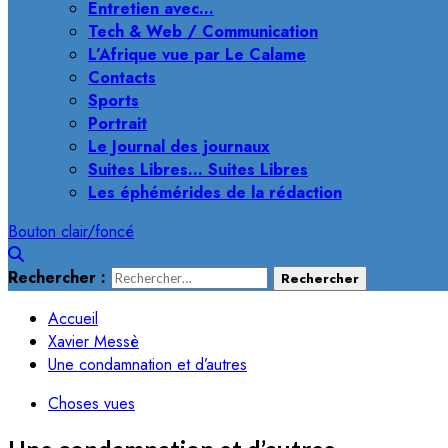
Entretien avec…
Tech & Web / Communication
L’Afrique vue par Le Calame
Contacts
Sports
Portrait
Le Journal des journaux
Suites Libres… Suites Libres
Les éphémérides de la rédaction
Bouton clair/foncé
Rechercher :
Accueil
Xavier Messè
Une condamnation et d’autres
Choses vues