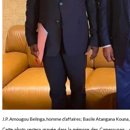
J.P. Amougou Belinga, homme d’affaires; Basile Atangana Koun
Cette photo restera gravée dans la mémoire des Camerounais : el