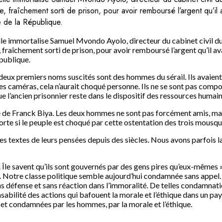
e, fraîchement sorti de prison, pour avoir remboursé l’argent qu’il
e de la République.
le immortalise Samuel Mvondo Ayolo, directeur du cabinet civil du
, fraîchement sorti de prison, pour avoir remboursé l’argent qu’il av
épublique.
 deux premiers noms suscités sont des hommes du sérail. Ils avaient
 des caméras, cela n’aurait choqué personne. Ils ne se sont pas comp
ue l’ancien prisonnier reste dans le dispositif des ressources humai
te de Franck Biya. Les deux hommes ne sont pas forcément amis, mais
porte si le peuple est choqué par cette ostentation des trois mousqu
rit des textes de leurs pensées depuis des siècles. Nous avons parfo
que. Île savent qu’ils sont gouvernés par des gens pires qu’eux-mêm
sse. Notre classe politique semble aujourd’hui condamnée sans appel
ns défense et sans réaction dans l’immoralité. De telles condamnati
sabilité des actions qui bafouent la morale et l’éthique dans un pay
t condamnées par les hommes, par la morale et l’éthique.