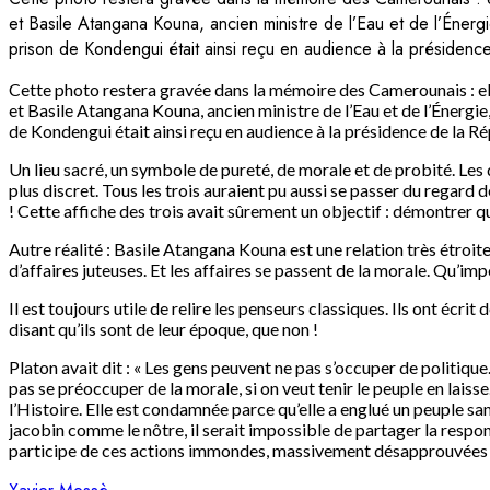
et Basile Atangana Kouna, ancien ministre de l’Eau et de l’Énergi
prison de Kondengui était ainsi reçu en audience à la présidenc
Cette photo restera gravée dans la mémoire des Camerounais : el
et Basile Atangana Kouna, ancien ministre de l’Eau et de l’Énergie
de Kondengui était ainsi reçu en audience à la présidence de la R
Un lieu sacré, un symbole de pureté, de morale et de probité. Les
plus discret. Tous les trois auraient pu aussi se passer du regard
! Cette affiche des trois avait sûrement un objectif : démontrer q
Autre réalité : Basile Atangana Kouna est une relation très étroi
d’affaires juteuses. Et les affaires se passent de la morale. Qu’im
Il est toujours utile de relire les penseurs classiques. Ils ont éc
disant qu’ils sont de leur époque, que non !
Platon avait dit : « Les gens peuvent ne pas s’occuper de politi
pas se préoccuper de la morale, si on veut tenir le peuple en lai
l’Histoire. Elle est condamnée parce qu’elle a englué un peuple sa
jacobin comme le nôtre, il serait impossible de partager la respon
participe de ces actions immondes, massivement désapprouvées e