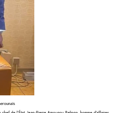
merounais
 chef de l’État, Jean-Pierre Amougou Belinga, homme d’affaires,