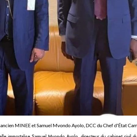
a, ancien MINEE et Samuel Mvondo Ayolo, DCC du Chef d'État Ca
le immortalise Samuel Mvondo Ayolo, directeur du cabinet civil du