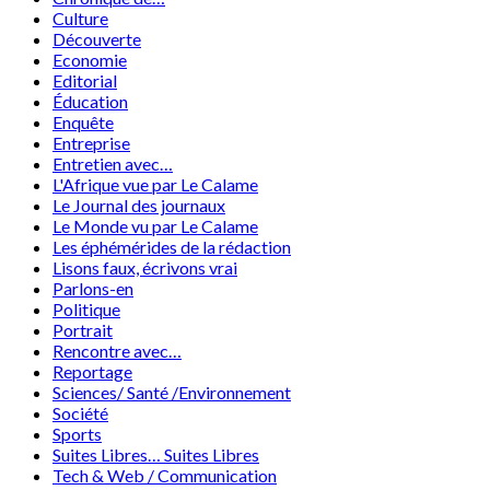
Culture
Découverte
Economie
Editorial
Éducation
Enquête
Entreprise
Entretien avec…
L'Afrique vue par Le Calame
Le Journal des journaux
Le Monde vu par Le Calame
Les éphémérides de la rédaction
Lisons faux, écrivons vrai
Parlons-en
Politique
Portrait
Rencontre avec…
Reportage
Sciences/ Santé /Environnement
Société
Sports
Suites Libres… Suites Libres
Tech & Web / Communication