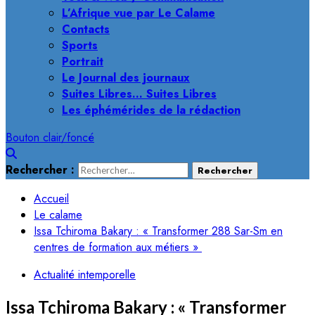
L’Afrique vue par Le Calame
Contacts
Sports
Portrait
Le Journal des journaux
Suites Libres… Suites Libres
Les éphémérides de la rédaction
Bouton clair/foncé
Rechercher :
Accueil
Le calame
Issa Tchiroma Bakary : « Transformer 288 Sar-Sm en
centres de formation aux métiers »
Actualité intemporelle
Issa Tchiroma Bakary : « Transformer