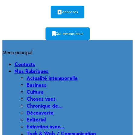
Annonces
Qui sommes nous
Menu principal
Contacts
Nos Rubriques
Actualité intemporelle
Business
Culture
Choses vues
Chronique de…
Découverte
Editorial
Entretien avec…
Tech & Web / Communication