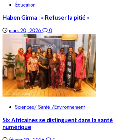
Éducation
Haben Girma : « Refuser la pitié »
mars 20, 2026
0
Sciences/ Santé /Environnement
Six Africaines se distinguent dans la santé
numérique
février 23, 2026
0