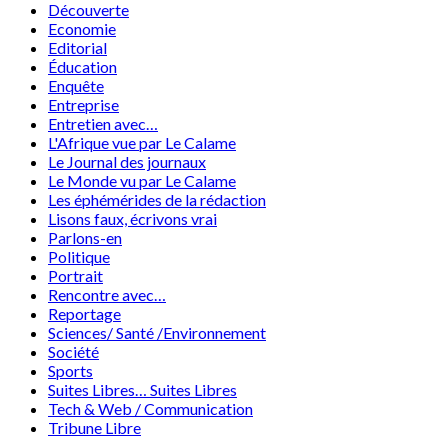
Découverte
Economie
Editorial
Éducation
Enquête
Entreprise
Entretien avec…
L'Afrique vue par Le Calame
Le Journal des journaux
Le Monde vu par Le Calame
Les éphémérides de la rédaction
Lisons faux, écrivons vrai
Parlons-en
Politique
Portrait
Rencontre avec…
Reportage
Sciences/ Santé /Environnement
Société
Sports
Suites Libres… Suites Libres
Tech & Web / Communication
Tribune Libre