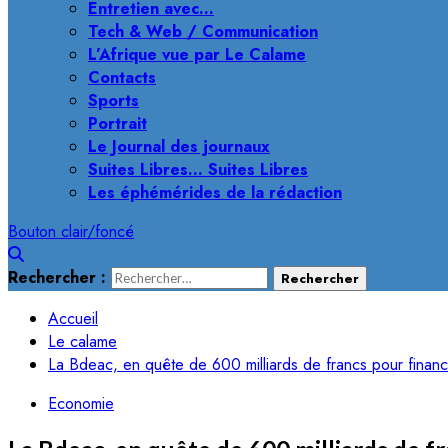
Entretien avec…
Tech & Web / Communication
L’Afrique vue par Le Calame
Contacts
Sports
Portrait
Le Journal des journaux
Suites Libres… Suites Libres
Les éphémérides de la rédaction
Bouton clair/foncé
Rechercher :
Accueil
Le calame
La Bdeac, en quête de 600 milliards de francs pour financ
Economie