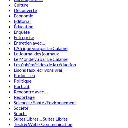
Culture
Découverte
Economie
Editorial
Éducation
Enquête
Entreprise
Entretien avec…
L'Afrique vue par Le Calame
Le Journal des journaux
Le Monde vu par Le Calame
Les éphémérides de la rédaction
Lisons faux, écrivons vrai
Parlons-en
Politique
Portrait
Rencontre avec…
Reportage
Sciences/ Santé /Environnement
Société
Sports
Suites Libres… Suites Libres
Tech & Web / Communication