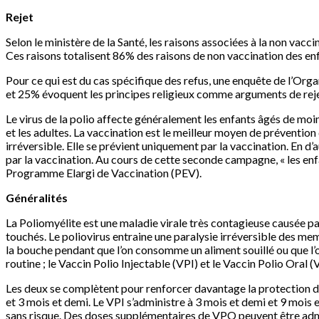
Rejet
Selon le ministère de la Santé, les raisons associées à la non vac
Ces raisons totalisent 86% des raisons de non vaccination des en
Pour ce qui est du cas spécifique des refus, une enquête de l’Org
et 25% évoquent les principes religieux comme arguments de reje
Le virus de la polio affecte généralement les enfants âgés de moin
et les adultes. La vaccination est le meilleur moyen de prévention c
irréversible. Elle se prévient uniquement par la vaccination. En d’a
par la vaccination. Au cours de cette seconde campagne, « les en
Programme Elargi de Vaccination (PEV).
Généralités
La Poliomyélite est une maladie virale très contagieuse causée par
touchés. Le poliovirus entraine une paralysie irréversible des mem
la bouche pendant que l’on consomme un aliment souillé ou que l’o
routine ; le Vaccin Polio Injectable (VPI) et le Vaccin Polio Oral 
Les deux se complètent pour renforcer davantage la protection de l
et 3 mois et demi. Le VPI s’administre à 3 mois et demi et 9 mois
sans risque. Des doses supplémentaires de VPO peuvent être admin