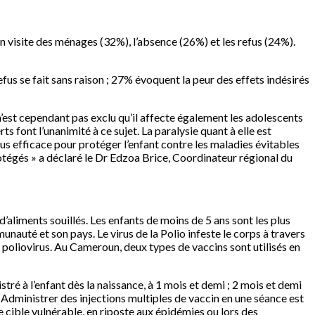
on visite des ménages (32%), l’absence (26%) et les refus (24%).
us se fait sans raison ; 27% évoquent la peur des effets indésirés
n’est cependant pas exclu qu’il affecte également les adolescents
s font l’unanimité à ce sujet. La paralysie quant à elle est
 plus efficace pour protéger l’enfant contre les maladies évitables
otégés » a déclaré le Dr Edzoa Brice, Coordinateur régional du
’aliments souillés. Les enfants de moins de 5 ans sont les plus
nauté et son pays. Le virus de la Polio infeste le corps à travers
 poliovirus. Au Cameroun, deux types de vaccins sont utilisés en
tré à l’enfant dès la naissance, à 1 mois et demi ; 2 mois et demi
 Administrer des injections multiples de vaccin en une séance est
cible vulnérable, en riposte aux épidémies ou lors des