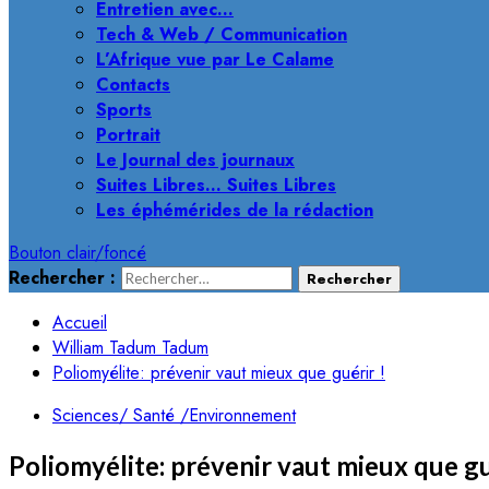
Entretien avec…
Tech & Web / Communication
L’Afrique vue par Le Calame
Contacts
Sports
Portrait
Le Journal des journaux
Suites Libres… Suites Libres
Les éphémérides de la rédaction
Bouton clair/foncé
Rechercher :
Accueil
William Tadum Tadum
Poliomyélite: prévenir vaut mieux que guérir !
Sciences/ Santé /Environnement
Poliomyélite: prévenir vaut mieux que gu