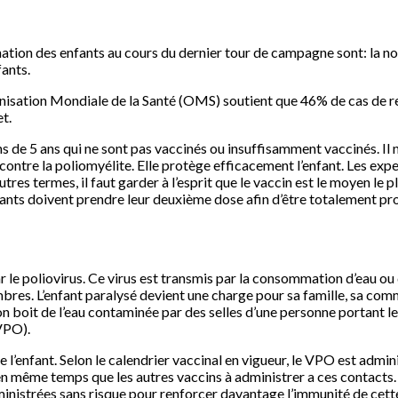
cination des enfants au cours du dernier tour de campagne sont: la n
fants.
anisation Mondiale de la Santé (OMS) soutient que 46% de cas de ref
t.
s de 5 ans qui ne sont pas vaccinés ou insuffisamment vaccinés. Il 
ontre la poliomyélite. Elle protège efficacement l’enfant. Les expert
utres termes, il faut garder à l’esprit que le vaccin est le moyen le
fants doivent prendre leur deuxième dose afin d’être totalement pr
 le poliovirus. Ce virus est transmis par la consommation d’eau ou d
bres. L’enfant paralysé devient une charge pour sa famille, sa commu
n boit de l’eau contaminée par des selles d’une personne portant le
(VPO).
’enfant. Selon le calendrier vaccinal en vigueur, le VPO est adminis
 en même temps que les autres vaccins à administrer a ces contacts.
istrées sans risque pour renforcer davantage l’immunité de cette 