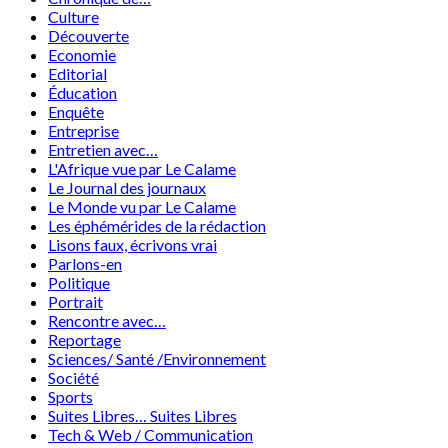
Culture
Découverte
Economie
Editorial
Éducation
Enquête
Entreprise
Entretien avec…
L'Afrique vue par Le Calame
Le Journal des journaux
Le Monde vu par Le Calame
Les éphémérides de la rédaction
Lisons faux, écrivons vrai
Parlons-en
Politique
Portrait
Rencontre avec…
Reportage
Sciences/ Santé /Environnement
Société
Sports
Suites Libres… Suites Libres
Tech & Web / Communication