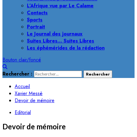
L’Afrique vue par Le Calame
Contacts
Sports
Portrait
Le Journal des journaux
Suites Libres… Suites Libres
Les éphémérides de la rédaction
Bouton clair/foncé
Rechercher :
Accueil
Xavier Messè
Devoir de mémoire
Editorial
Devoir de mémoire