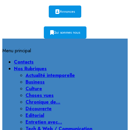
Annonces
Qui sommes nous
Menu principal
Contacts
Nos Rubriques
Actualité intemporelle
Business
Culture
Choses vues
Chronique de…
Découverte
Editorial
Entretien avec…
Tech & Web / Communication