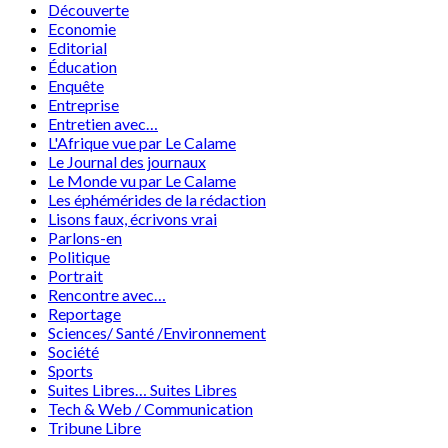
Découverte
Economie
Editorial
Éducation
Enquête
Entreprise
Entretien avec…
L'Afrique vue par Le Calame
Le Journal des journaux
Le Monde vu par Le Calame
Les éphémérides de la rédaction
Lisons faux, écrivons vrai
Parlons-en
Politique
Portrait
Rencontre avec…
Reportage
Sciences/ Santé /Environnement
Société
Sports
Suites Libres… Suites Libres
Tech & Web / Communication
Tribune Libre