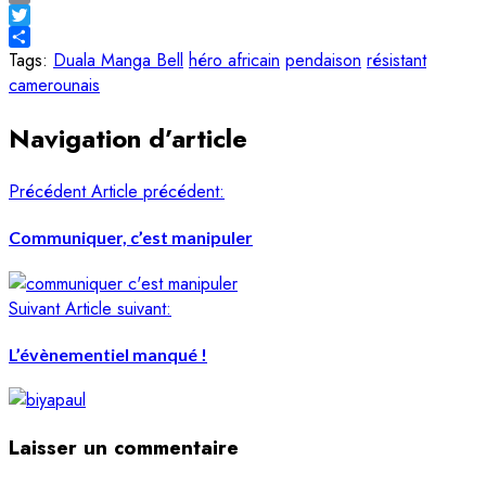
Email
Twitter
Share
Tags:
Duala Manga Bell
héro africain
pendaison
résistant
camerounais
Navigation d’article
Précédent
Article précédent:
Communiquer, c’est manipuler
Suivant
Article suivant:
L’évènementiel manqué !
Laisser un commentaire