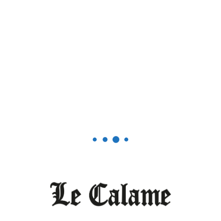
barrage hydroélectrique
une grande contribution
dans le mix énergétique.
Cela permettra de faire
des économies
substantielles sur les
achats des combustibles
destinés à faire tourner
les centrales thermiques,
éparpillées sur le
territoire national.
LÉON MGBA
Le calame
Partager l'article
Copy
WhatsApp
Facebook
Email
Twitter
Share