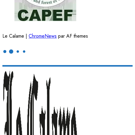
Le Calame
|
ChromeNews
par AF themes