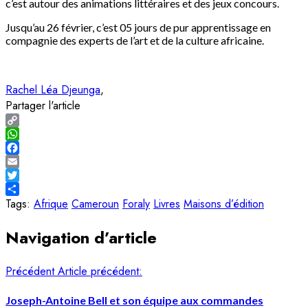
c’est autour des animations littéraires et des jeux concours.
Jusqu’au 26 février, c’est 05 jours de pur apprentissage en
compagnie des experts de l’art et de la culture africaine.
Rachel Léa Djeunga
Partager l'article
Copy
Link
WhatsApp
Facebook
Email
Twitter
Share
Tags:
Afrique
Cameroun
Foraly
Livres
Maisons d’édition
Navigation d’article
Précédent
Article précédent:
Joseph-Antoine Bell et son équipe aux commandes