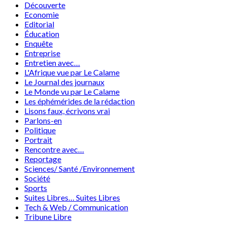
Découverte
Economie
Editorial
Éducation
Enquête
Entreprise
Entretien avec…
L'Afrique vue par Le Calame
Le Journal des journaux
Le Monde vu par Le Calame
Les éphémérides de la rédaction
Lisons faux, écrivons vrai
Parlons-en
Politique
Portrait
Rencontre avec…
Reportage
Sciences/ Santé /Environnement
Société
Sports
Suites Libres… Suites Libres
Tech & Web / Communication
Tribune Libre