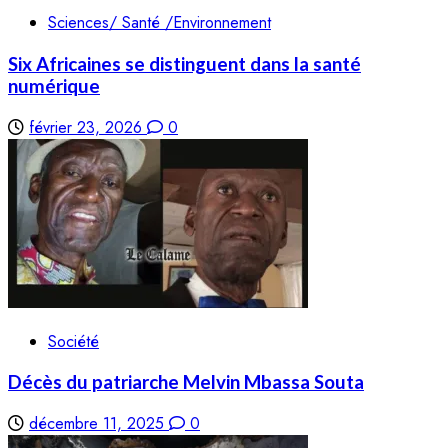
Sciences/ Santé /Environnement
Six Africaines se distinguent dans la santé
numérique
février 23, 2026
0
Société
Décès du patriarche Melvin Mbassa Souta
décembre 11, 2025
0