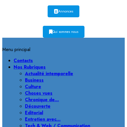
Annonces
Qui sommes nous
Menu principal
Contacts
Nos Rubriques
Actualité intemporelle
Business
Culture
Choses vues
Chronique de…
Découverte
Editorial
Entretien avec…
Tech & Web / Communication