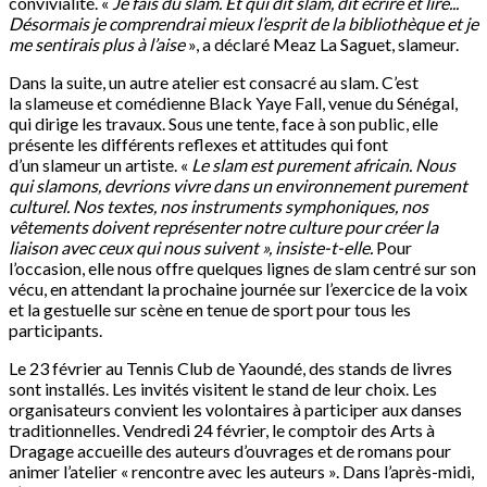
convivialité. «
J
e
fais du
slam
. Et
qui dit
slam
,
dit écrire
et
lire
..
.
Désormais
je comprendrai mieux l’esprit de la
bibliothèque
et
je
me sentirais plus à l’
aise
», a déclaré Meaz La Saguet, slameur.
Dans la suite, un autre atelier est consacré au slam. C’est
la slameuse et comédienne Black Yaye Fall, venue du Sénégal,
qui dirige les travaux. Sous une tente, face à son public, elle
présente les différents reflexes et attitudes qui font
d’un slameur un artiste. «
Le
slam
est purement
a
fricain
. Nous
qui
slamons
,
devr
i
on
s
vivre dans un environnement purement
culturel.
Nos textes,
nos
instruments
s
y
mphoniques
,
nos
vêtements doivent représenter notre culture
pour créer la
liaison avec ceux qui nous suivent », insiste-t-elle.
Pour
l’occasion, elle nous offre quelques lignes de slam centré sur son
vécu, en attendant la prochaine journée sur l’exercice de la voix
et la gestuelle sur scène en tenue de sport pour tous les
participants.
Le 23 février au Tennis Club de Yaoundé, des stands de livres
sont installés. Les invités visitent le stand de leur choix. Les
organisateurs convient les volontaires à participer aux danses
traditionnelles. Vendredi 24 février, le comptoir des Arts à
Dragage accueille des auteurs d’ouvrages et de romans pour
animer l’atelier « rencontre avec les auteurs ». Dans l’après-midi,