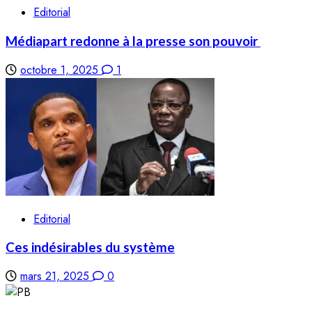
Editorial
Médiapart redonne à la presse son pouvoir
octobre 1, 2025
1
Editorial
Ces indésirables du système
mars 21, 2025
0