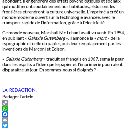
abondant, il engendrera des effets psychologiques et sociaux
qui modifieront soudainement nos habitudes, réduiront les
frontières et rendront la culture universelle. L’imprimé a créé un
monde moderne ouvert sur la technologie avancée, avec le
transport rapide de l’information, grâce à l’électricité.
Ce monde nouveau, Marshall Mc Luhan l’avait vu venir. En 1954,
en publiant «
Galaxie Gutenberg
», il annonce la
« mort
» de la
typographie et celle du papier, puis leur remplacement par les
inventions de Marconi et Edison.
«
Galaxie Gutenberg
» traduit en français en 1967, sema la peur
dans les esprits à l’idée que le papier et l’imprimerie pourraient
disparaître un jour. En sommes-nous si éloignés ?
LA REDACTION
Partager l'article
Copy
Link
WhatsApp
Facebook
Email