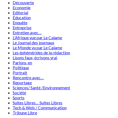
Découverte
Economie
Editorial
Éducation
Enquête
Entreprise
Entretien avec…
L'Afrique vue par Le Calame
Le Journal des journaux
Le Monde vu par Le Calame
Les éphémérides de la rédaction
Lisons faux, écrivons vrai
Parlons-en
Politique
Portrait
Rencontre avec…
Reportage
Sciences/ Santé /Environnement
Société
Sports
Suites Libres… Suites Libres
Tech & Web / Communication
Tribune Libre