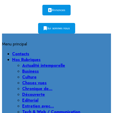
Annonces
Qui sommes nous
Menu principal
Contacts
Nos Rubriques
Actualité intemporelle
Business
Culture
Choses vues
Chronique de…
Découverte
Editorial
Entretien avec…
Tech & Web / Communication