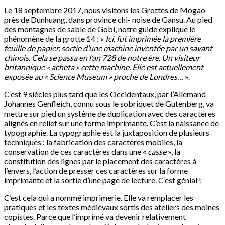
Le 18 septembre 2017, nous visitons les Grottes de Mogao
près de Dunhuang, dans province chi- noise de Gansu. Au pied
des montagnes de sable de Gobi, notre guide explique le
phénomène de la grotte 14 : «
Ici, fut imprimée la première
feuille de papier, sortie d’une machine inventée par un savant
chinois. Cela se passa en l’an 728 de notre ère. Un visiteur
britannique « acheta » cette machine. Elle est actuellement
exposée au « Science Museum » proche de Londres…
».
C’est 9 siècles plus tard que les Occidentaux, par l’Allemand
Johannes Genfleich, connu sous le sobriquet de Gutenberg, va
mettre sur pied un système de duplication avec des caractères
alignés en relief sur une forme imprimante. C’est la naissance de
typographie. La typographie est la juxtaposition de plusieurs
techniques : la fabrication des caractères mobiles, la
conservation de ces caractères dans une «
casse
», la
constitution des lignes par le placement des caractères à
l’envers, l’action de presser ces caractères sur la forme
imprimante et la sortie d’une page de lecture. C’est génial !
C’est cela qui a nommé imprimerie. Elle va remplacer les
pratiques et les textes médiévaux sortis des ateliers des moines
copistes. Parce que l’imprimé va devenir relativement