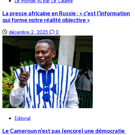
Le Monde vu par Le Calame
La presse africaine en Russie : « c’est l’information
qui forme notre réalité objective »
décembre 2, 2025
0
Editorial
Le Cameroun n’est pas (encore) une démocratie