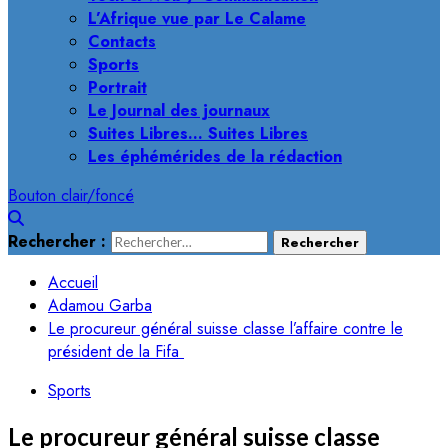
L’Afrique vue par Le Calame
Contacts
Sports
Portrait
Le Journal des journaux
Suites Libres… Suites Libres
Les éphémérides de la rédaction
Bouton clair/foncé
Rechercher :
Accueil
Adamou Garba
Le procureur général suisse classe l’affaire contre le
président de la Fifa
Sports
Le procureur général suisse classe