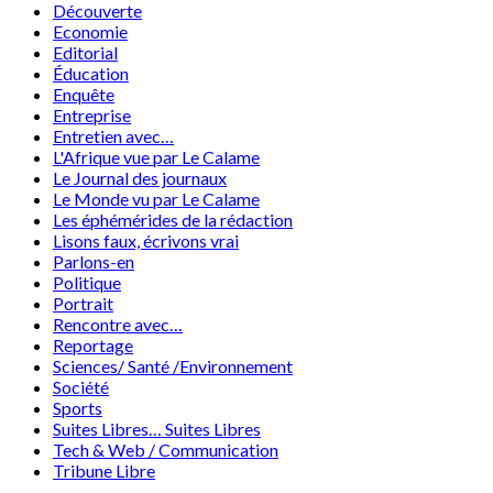
Découverte
Economie
Editorial
Éducation
Enquête
Entreprise
Entretien avec…
L'Afrique vue par Le Calame
Le Journal des journaux
Le Monde vu par Le Calame
Les éphémérides de la rédaction
Lisons faux, écrivons vrai
Parlons-en
Politique
Portrait
Rencontre avec…
Reportage
Sciences/ Santé /Environnement
Société
Sports
Suites Libres… Suites Libres
Tech & Web / Communication
Tribune Libre