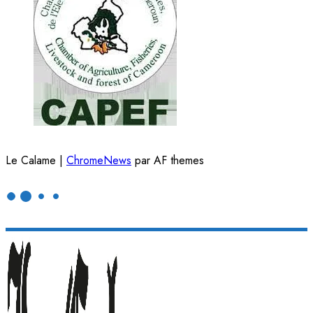
Le Calame
|
ChromeNews
par AF themes