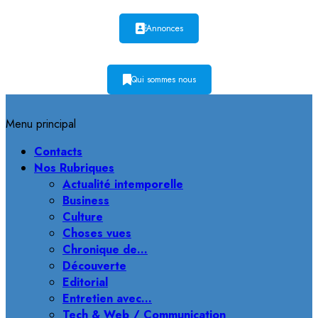
Annonces
Qui sommes nous
Menu principal
Contacts
Nos Rubriques
Actualité intemporelle
Business
Culture
Choses vues
Chronique de…
Découverte
Editorial
Entretien avec…
Tech & Web / Communication