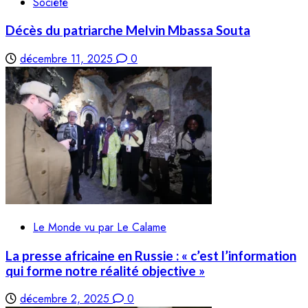
Société
Décès du patriarche Melvin Mbassa Souta
décembre 11, 2025
0
Le Monde vu par Le Calame
La presse africaine en Russie : « c’est l’information
qui forme notre réalité objective »
décembre 2, 2025
0