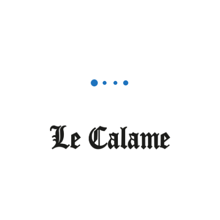
est de plus en plus prisé
par de nouveaux
occupants : « avant, les
gens achetaient leurs
terrains sans construire
immédiatement à cause
des voies d’accès difficiles.
Depuis que la Mairie a
goudronné la route qui
s’arrête à Santa Maria, les
constructions s’engagent
constamment ».
explique notre
interlocuteur.
Rachel Léa Djeunga